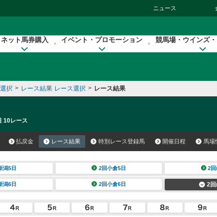
ニュース
ネット馬券購入
イベント・プロモーション
競馬場・ウインズ・
催選択
>
レース結果 レース選択
>
レース結果
 10レース
払戻金
レース結果
特別レース登録馬
開催日程
馬場
新潟5日
2回小倉5日
2回
新潟6日
2回小倉6日
2回