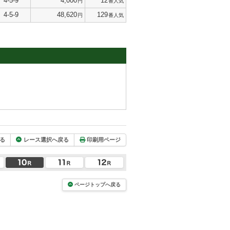
4-5-9
4,000
12
円
番人気
4-5-9
48,620
129
円
番人気
る
レース選択へ戻る
印刷用ページ
ページトップへ戻る