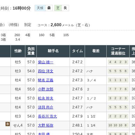
16時00分
走時刻：
天候
曇
芝
良
2,600
合）（特指）
別定
（芝・右）
コース：
メートル
3着
260
4着
160
5着
105
3着
3.4
負担
コーナー
性齢
騎手名
タイム
着差
重量
通過順位
牡5
57.0
柴山 雄一
2:47.2
3
4
4
2
3
牡3
54.0
四位 洋文
2:47.2
3
ハナ
5
5
5
6
牡4
57.0
蛯名 正義
2:47.3
3
３／４
1
1
1
1
牝4
55.0
小野 次郎
2:47.6
3
２
7
7
7
6
牡4
57.0
松永 幹夫
2:47.7
3
１／２
3
2
2
3
牡4
57.0
須貝 尚介
2:47.7
3
ハナ
5
5
5
5
牡3
54.0
長谷川 浩大
2:47.9
3
１ 1/2
2
2
2
2
せん4
57.0
大野 拓弥
2:48.1
3
１ 1/4
10
10
10
8
牡5
57.0
本田 優
2:50.4
3
大差
9
9
8
8