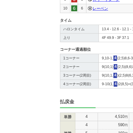
10
6
レーベン
タイム
ハロンタイム
13.4 - 12.6 - 12.1 - 
上り
4F 49.9 - 3F 37.1
コーナー通過順位
1コーナー
9,10-1,
4
(2,5)8,6-3
2コーナー
9(10,1)
4
(2,5)(8,6)
3コーナー(2周目)
9(10,1,
4
)(2,5)8(6,
4コーナー(2周目)
9-10(1,
4
)2(8,5)=(
払戻金
4
4,510
単勝
円
4
590
円