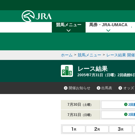
本文へ移動する
競馬メニュー
馬券・JRA-UMACA
ホーム
>
競馬メニュー
>
レース結果 開
レース結果
2005年7月31日（日曜）2回函館6日
開催お知らせ
出馬表
オッズ
7月30日
2回
（土曜）
7月31日
2回
（日曜）