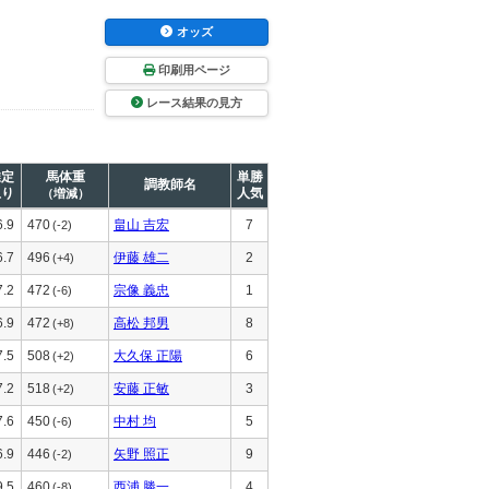
オッズ
印刷用ページ
レース結果の見方
推定
馬体重
単勝
調教師名
上り
人気
（増減）
6.9
470
畠山 吉宏
7
(-2)
6.7
496
伊藤 雄二
2
(+4)
7.2
472
宗像 義忠
1
(-6)
6.9
472
高松 邦男
8
(+8)
7.5
508
大久保 正陽
6
(+2)
7.2
518
安藤 正敏
3
(+2)
7.6
450
中村 均
5
(-6)
6.9
446
矢野 照正
9
(-2)
9.5
460
西浦 勝一
4
(-8)