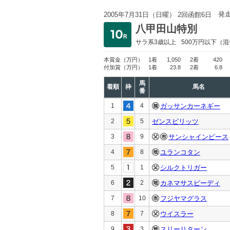
発
2005年7月31日（日曜） 2回函館6日
八甲田山特別
サラ系3歳以上
500万円以下
（混
本賞金
（万円）
1着
1,050
2着
420
付加賞
（万円）
1着
23.8
2着
6.8
馬
着順
枠
馬名
番
1
4
ガッサンカーネギー
2
5
ゼンスピリッツ
3
9
サンシャインピース
4
8
ユランコタン
5
1
シルクトリガー
6
2
カネマサスピーディ
7
10
フジヤマグラス
8
7
ウイスラー
9
3
スリーリターン