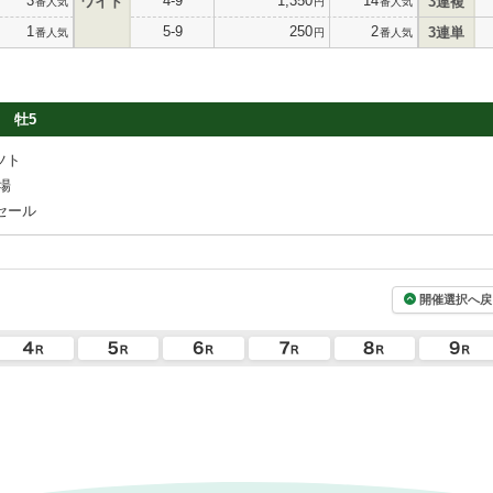
3
4-9
1,350
14
ワイド
3連複
番人気
円
番人気
1
5-9
250
2
3連単
番人気
円
番人気
牡5
ツト
場
セール
開催選択へ戻