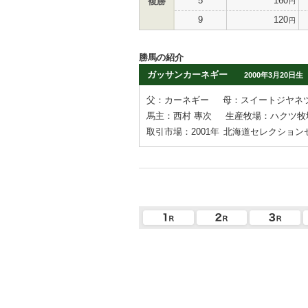
5
160
複勝
円
9
120
円
勝馬の紹介
ガッサンカーネギー
2000年3月20日生
父：カーネギー
母：スイートジヤネ
馬主：西村 專次
生産牧場：ハクツ牧
取引市場：2001年
北海道セレクション