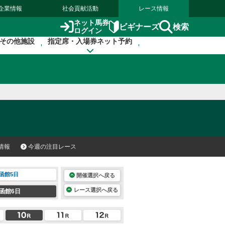
企業情報
社会貢献活動
レース情報
ネット馬券
検索
ビギナーズ
ログイン
その他施設
指定席・入場券ネット予約
情報
今週の注目レース
函館5日
開催選択へ戻る
レース選択へ戻る
函館6日