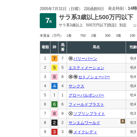
14時
発走時刻：
2005年7月31日（日曜） 2回函館6日
サラ系3歳以上500万円以下
サラ系3歳以上
500万円以下
[指定]
別定
コ
本賞金
（万円）
1着
750
2着
300
3着
190
馬
着順
枠
馬名
性齢
番
1
7
バリーバーン
牝4
2
5
エスティメーション
牝4
3
8
セトノシェーバー
牡4
4
4
サンクス
牝4
5
1
グローバルボンバー
牡4
6
6
フィールドブラスト
牡4
7
9
ソブリンブライト
牡3
8
2
サンエムワールド
牡3
9
3
メイクレディ
牝3