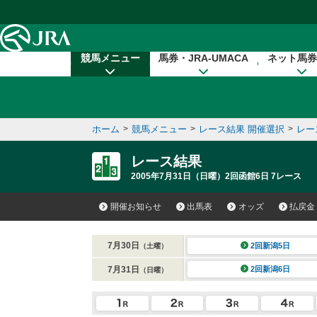
本文へ移動する
競馬メニュー
馬券・JRA-UMACA
ネット馬券
ホーム
>
競馬メニュー
>
レース結果 開催選択
>
レー
レース結果
2005年7月31日（日曜）2回函館6日 7レース
開催お知らせ
出馬表
オッズ
払戻金
7月30日
2回新潟5日
（土曜）
7月31日
2回新潟6日
（日曜）