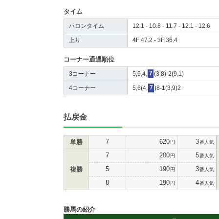
タイム
ハロンタイム
12.1 - 10.8 - 11.7 - 12.1 - 12.6
上り
4F 47.2 - 3F 36.4
コーナー通過順位
3コーナー
5,6,4,
7
(3,8)-2(9,1)
4コーナー
5,6(4,
7
)8-1(3,9)2
払戻金
7
620
3
単勝
円
番人気
7
200
5
円
番人気
5
190
3
複勝
円
番人気
8
190
4
円
番人気
勝馬の紹介