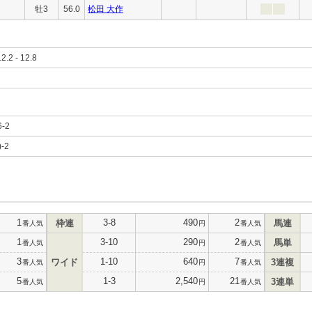
牡3
56.0
松田 大作
12.2 - 12.8
6-2
)-2
1
3-8
490
2
枠連
馬連
番人気
円
番人気
1
3-10
290
2
馬単
番人気
円
番人気
3
1-10
640
7
ワイド
3連複
番人気
円
番人気
5
1-3
2,540
21
3連単
番人気
円
番人気