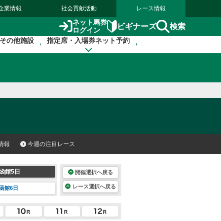
企業情報
社会貢献活動
レース情報
ネット馬券
検索
ビギナーズ
ログイン
その他施設
指定席・入場券ネット予約
情報
今週の注目レース
函館5日
開催選択へ戻る
レース選択へ戻る
函館6日