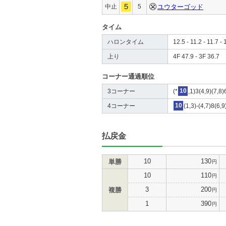
中止
5
ユウターゴッド
タイム
ハロンタイム
12.5 - 11.2 - 11.7 - 
上り
4F 47.9 - 3F 36.7
コーナー通過順位
3コーナー
(*
10
,1)3(4,9)(7,8)
4コーナー
10
(1,3)-(4,7)8(6,9
払戻金
10
130
単勝
円
10
110
円
3
200
複勝
円
1
390
円