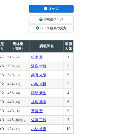
オッズ
印刷用ページ
レース結果の見方
推定
馬体重
単勝
調教師名
上り
人気
（増減）
6.7
546
松永 勇
1
(-2)
6.5
500
湯窪 幸雄
3
(-2)
7.5
520
柴田 光陽
5
(-6)
7.2
424
小島 貞博
2
(+2)
7.2
456
阿部 新生
4
(+4)
7.0
448
成島 英春
6
(+4)
7.3
448
斎藤 宏
9
(-4)
8.3
446
佐藤 正雄
7
(初出走)
9.9
424
小林 常泰
10
(+2)