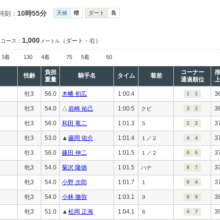
10時55分
時刻：
天候
晴
ダート
良
1,000
（ダート・右）
コース：
メートル
3着
130
4着
75
5着
50
負担
コーナー
性齢
騎手名
タイム
着差
重量
通過順位
牡3
56.0
木幡 初広
1:00.4
3
1
1
牡3
54.0
△
岩崎 祐己
1:00.5
3
クビ
3
2
牡3
56.0
和田 竜二
1:01.3
3
５
2
2
牡3
53.0
▲
藤岡 佑介
1:01.4
3
１／２
4
4
牡3
56.0
藤田 伸二
1:01.5
3
１／２
6
6
牝3
54.0
菊沢 隆徳
1:01.5
3
ハナ
8
7
牝3
54.0
小野 次郎
1:01.7
3
１
6
4
牝3
54.0
小林 徹弥
1:03.1
3
９
9
9
牝3
51.0
▲
松岡 正海
1:04.1
3
６
4
7