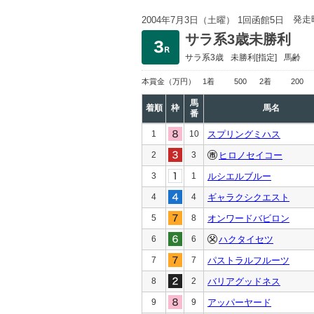
発走
2004年7月3日（土曜） 1回函館5日
サラ系3歳未勝利
サラ系3歳
未勝利
[指定]
馬齢
本賞金
（万円）
1着
500
2着
200
馬
着順
枠
馬名
番
1
10
スプリングミハス
2
3
ヒロノセイコー
3
1
ルシエルブルー
4
4
ギャラクシクエスト
5
8
オンワードバビロン
6
6
ハクタイセツ
7
7
パストラルフルーツ
8
2
バリアグッドネス
9
9
アッパーヤード