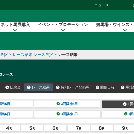
ニュース
ネット馬券購入
イベント・プロモーション
競馬場・ウインズ・
催選択
>
レース結果 レース選択
>
レース結果
 3レース
払戻金
レース結果
特別レース登録馬
開催日程
馬場
福島5日
3回阪神5日
1回
福島6日
3回阪神6日
1回