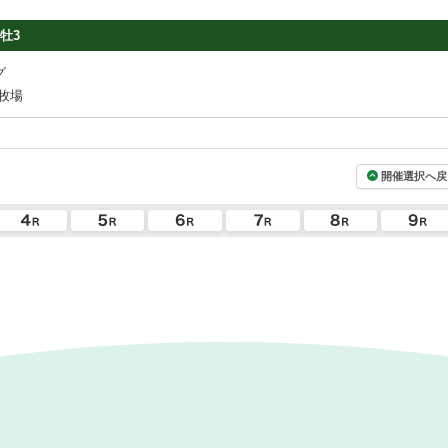
牡3
グ
牧場
開催選択へ戻