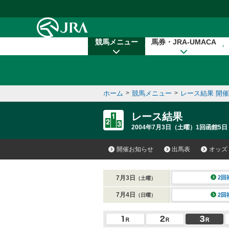
本文へ移動する
競馬メニュー
馬券・JRA-UMACA
ホーム
>
競馬メニュー
>
レース結果 開
レース結果
2004年7月3日（土曜）1回函館5日
開催お知らせ
出馬表
オッズ
7月3日
2回
（土曜）
7月4日
2回
（日曜）