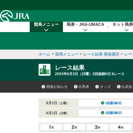
本文へ移動する
競馬メニュー
馬券・JRA-UMACA
ネット馬券
ホーム
>
競馬メニュー
>
レース結果 開催選択
>
レー
レース結果
2003年8月3日（日曜）2回函館6日 8レース
開催お知らせ
出馬表
オッズ
払戻金
8月2日
2回新潟5日
（土曜）
8月3日
2回新潟6日
（日曜）