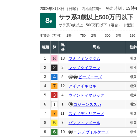
13時
発走時刻：
2003年8月3日（日曜） 2回函館6日
サラ系3歳以上500万円以下
サラ系3歳以上
500万円以下
（混合）［指定］
本賞金
（万円）
1着
750
2着
300
3着
190
馬
着順
枠
馬名
性齢
番
1
13
フミノキングダム
牡3
2
2
マヤノタイフーン
牡4
3
5
ビーズニーズ
牝3
4
12
アイアイキセキ
牡3
5
4
ウィンディマジック
牡4
6
1
コジーンスズカ
牝5
7
11
スギノデトリアーノ
牡3
8
7
バンブトンメール
牡3
9
10
ニシノヴォルケーノ
牡4