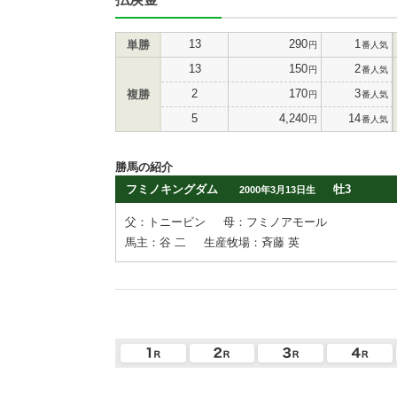
13
290
1
単勝
円
番人気
13
150
2
円
番人気
2
170
3
複勝
円
番人気
5
4,240
14
円
番人気
勝馬の紹介
フミノキングダム
牡3
2000年3月13日生
父：トニービン
母：フミノアモール
馬主：谷 二
生産牧場：斉藤 英