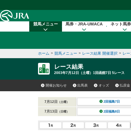
本文へ移動する
競馬メニュー
馬券・JRA-UMACA
ネット馬券
ホーム
>
競馬メニュー
>
レース結果 開催選択
>
レー
レース結果
2003年7月12日（土曜）1回函館7日 5レース
開催お知らせ
出馬表
オッズ
払戻金
7月12日
2回福島7日
（土曜）
7月13日
2回福島8日
（日曜）