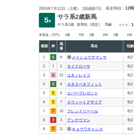
12時
発走時刻：
2003年7月12日（土曜） 1回函館7日
サラ系2歳新馬
1
サラ系2歳
新馬
牝［指定］
馬齢
コース：
本賞金
（万円）
1着
700
2着
280
3着
180
馬
着順
枠
馬名
性齢
番
1
8
メイショウサマンサ
牝2
2
1
タイクローサ
牝2
3
12
ユキノレイコ
牝2
4
9
カネスベネフィット
牝2
5
6
エバープレゼント
牝2
6
7
スウィートデザイア
牝2
7
10
フレンドリーベル
牝2
8
3
アンナヴァン
牝2
9
11
キョウワチャンス
牝2