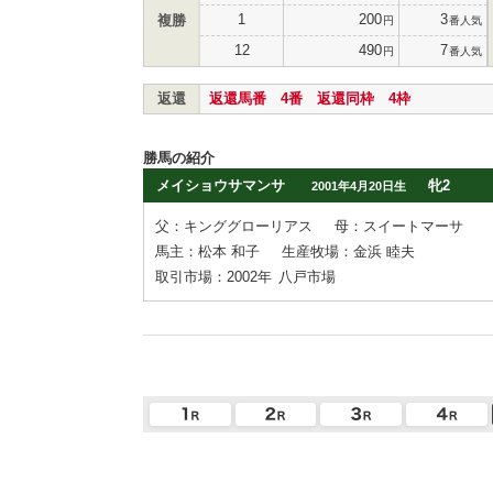
1
200
3
複勝
円
番人気
12
490
7
円
番人気
返還
返還馬番 4番 返還同枠 4枠
勝馬の紹介
メイショウサマンサ
牝2
2001年4月20日生
父：キンググローリアス
母：スイートマーサ
馬主：松本 和子
生産牧場：金浜 睦夫
取引市場：2002年
八戸市場