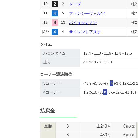
10
2
トープ
牝2
11
5
ファンシーヴォルツ
牝2
12
13
バイタルカノン
牝2
除外
4
サイレントアスク
牝2
タイム
ハロンタイム
12.4 - 11.0 - 11.9 - 11.8 - 12.6
上り
4F 47.3 - 3F 36.3
コーナー通過順位
3コーナー
(*1,9)-(5,10)-(7,
8
)-3,6,12-11-2,
4コーナー
1,9(5,10)(7,
8
)3-6-12-11-(2,13)
払戻金
8
1,240
6
単勝
円
番人気
8
450
6
円
番人気