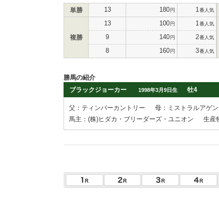
13
180
1
単勝
円
番人気
13
100
1
円
番人気
9
140
2
複勝
円
番人気
8
160
3
円
番人気
勝馬の紹介
ブラックジョーカー
牡4
1998年3月9日生
父：ティンバーカントリー
母：ミストラルアゲン
馬主：(株)ヒダカ・ブリーダーズ・ユニオン
生産