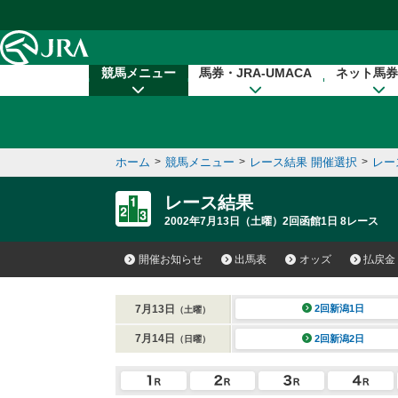
本文へ移動する
競馬メニュー
馬券・JRA-UMACA
ネット馬券
ホーム
>
競馬メニュー
>
レース結果 開催選択
>
レー
レース結果
2002年7月13日（土曜）2回函館1日 8レース
開催お知らせ
出馬表
オッズ
払戻金
7月13日
2回新潟1日
（土曜）
7月14日
2回新潟2日
（日曜）