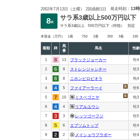
13時
発走時刻：
2002年7月13日（土曜） 2回函館1日
サラ系3歳以上500万円以下
サラ系3歳以上
500万円以下
（特指）
別定
本賞金
（万円）
1着
750
2着
300
3着
190
馬
着順
枠
馬名
性齢
番
1
13
ブラックジョーカー
牡4
2
9
ストレンジャシチー
牡3
3
8
ニホンピロビオラ
牝4
4
5
ファイアーラーイ
牡6
5
10
ミスベゴニヤ
牝3
6
4
リアルユウシ
牡3
7
3
レッツゴーフジ
牡5
8
6
エプソムトップ
牡4
9
2
メイショウブラボー
牡4