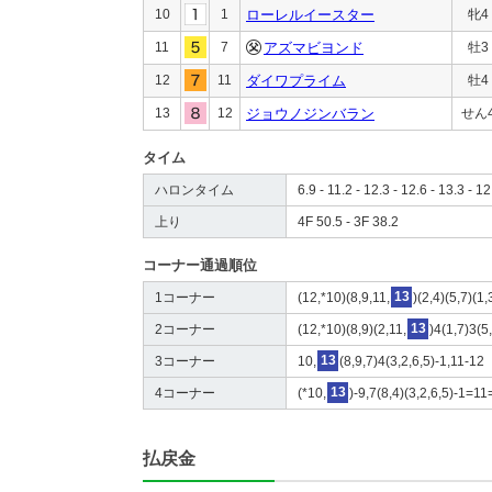
10
1
ローレルイースター
牝4
11
7
アズマビヨンド
牡3
12
11
ダイワプライム
牡4
13
12
ジョウノジンバラン
せん
タイム
ハロンタイム
6.9 - 11.2 - 12.3 - 12.6 - 13.3 - 12
上り
4F 50.5 - 3F 38.2
コーナー通過順位
1コーナー
(12,*10)(8,9,11,
13
)(2,4)(5,7)(1,
2コーナー
(12,*10)(8,9)(2,11,
13
)4(1,7)3(5
3コーナー
10,
13
(8,9,7)4(3,2,6,5)-1,11-12
4コーナー
(*10,
13
)-9,7(8,4)(3,2,6,5)-1=1
払戻金