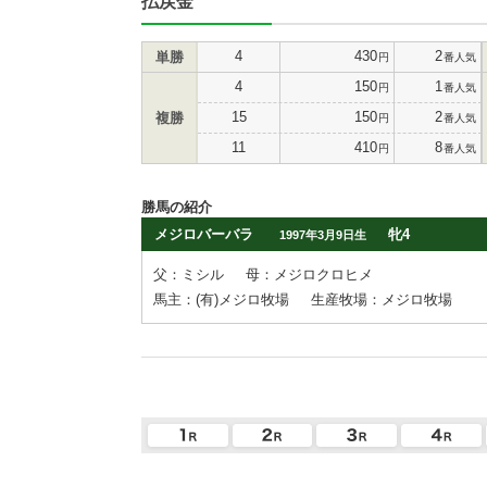
払戻金
4
430
2
単勝
円
番人気
4
150
1
円
番人気
15
150
2
複勝
円
番人気
11
410
8
円
番人気
勝馬の紹介
メジロバーバラ
牝4
1997年3月9日生
父：ミシル
母：メジロクロヒメ
馬主：(有)メジロ牧場
生産牧場：メジロ牧場