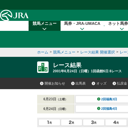
本文へ移動する
競馬メニュー
馬券・JRA-UMACA
ネット馬券
ホーム
>
競馬メニュー
>
レース結果 開催選択
>
レー
レース結果
2001年6月24日（日曜）1回函館6日 8レース
開催お知らせ
出馬表
オッズ
払戻金
6月23日
2回福島3日
（土曜）
6月24日
2回福島4日
（日曜）