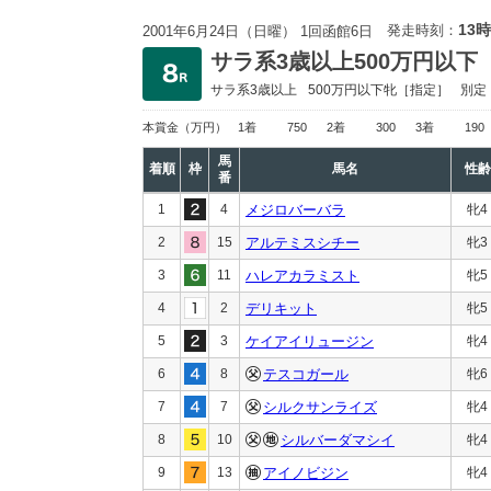
13時
発走時刻：
2001年6月24日（日曜） 1回函館6日
サラ系3歳以上500万円以下
サラ系3歳以上
500万円以下
牝［指定］
別定
本賞金
（万円）
1着
750
2着
300
3着
190
馬
着順
枠
馬名
性齢
番
1
4
メジロバーバラ
牝4
2
15
アルテミスシチー
牝3
3
11
ハレアカラミスト
牝5
4
2
デリキット
牝5
5
3
ケイアイリュージン
牝4
6
8
テスコガール
牝6
7
7
シルクサンライズ
牝4
8
10
シルバーダマシイ
牝4
9
13
アイノビジン
牝4