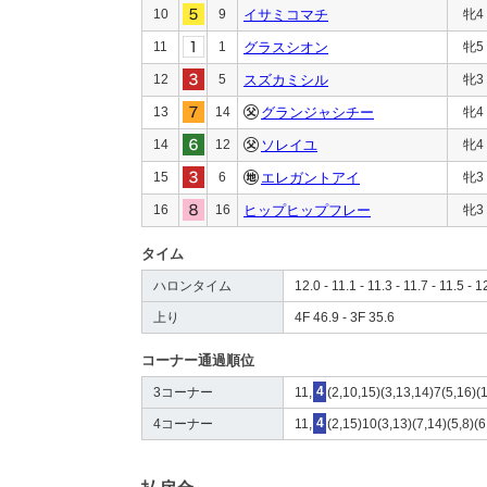
10
9
イサミコマチ
牝4
11
1
グラスシオン
牝5
12
5
スズカミシル
牝3
13
14
グランジャシチー
牝4
14
12
ソレイユ
牝4
15
6
エレガントアイ
牝3
16
16
ヒップヒップフレー
牝3
タイム
ハロンタイム
12.0 - 11.1 - 11.3 - 11.7 - 11.5 - 1
上り
4F 46.9 - 3F 35.6
コーナー通過順位
3コーナー
11,
4
(2,10,15)(3,13,14)7(5,16)(1
4コーナー
11,
4
(2,15)10(3,13)(7,14)(5,8)(6