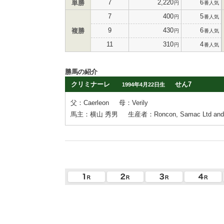
7
2,220
6
単勝
円
番人気
7
400
5
円
番人気
9
430
6
複勝
円
番人気
11
310
4
円
番人気
勝馬の紹介
クリミナーレ
せん7
1994年4月22日生
父：Caerleon
母：Verily
馬主：横山 秀男
生産者：Roncon, Samac Ltd and 