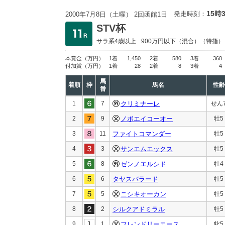
15時
発走時刻：
2000年7月8日（土曜） 2回函館1日
STV杯
サラ系4歳以上
900万円以下
（混合）（特指）
本賞金
（万円）
1着
1,450
2着
580
3着
360
付加賞
（万円）
1着
28
2着
8
3着
4
馬
着順
枠
馬名
性齢
番
1
7
クリミナーレ
せん
2
9
ノボエイコーオー
牡5
3
11
ファイトコマンダー
牡5
4
3
サンエムエックス
牡5
5
8
ゼンノエルシド
牡4
6
6
タヤスバラード
牡5
7
5
ニシキオーカン
牡5
8
2
シルクアドミラル
牡5
9
1
フレンドリーエース
牝5