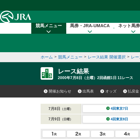
本文へ移動する
競馬メニュー
馬券・JRA-UMACA
ネット馬券
ホーム
>
競馬メニュー
>
レース結果 開催選択
>
レー
レース結果
2000年7月8日（土曜）2回函館1日 11レース
開催お知らせ
出馬表
オッズ
払戻金
7月8日
4回東京7日
（土曜）
7月9日
4回東京8日
（日曜）