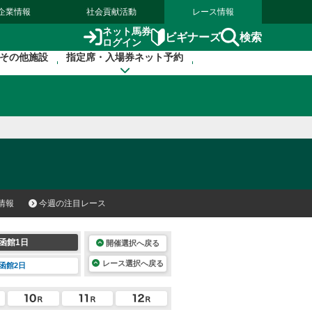
企業情報
社会貢献活動
レース情報
ネット馬券
検索
ビギナーズ
ログイン
その他施設
指定席・入場券ネット予約
情報
今週の注目レース
函館1日
開催選択へ戻る
レース選択へ戻る
函館2日