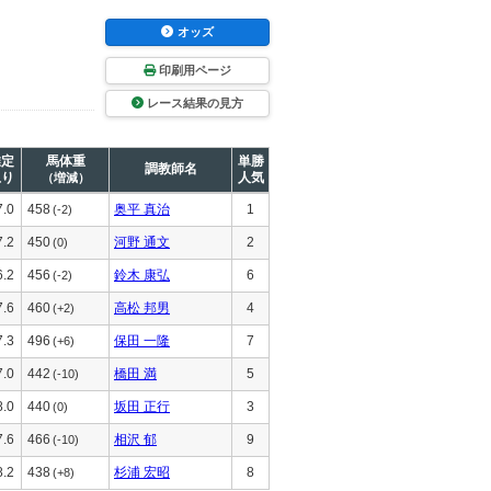
オッズ
印刷用ページ
レース結果の見方
推定
馬体重
単勝
調教師名
上り
人気
（増減）
7.0
458
奥平 真治
1
(-2)
7.2
450
河野 通文
2
(0)
6.2
456
鈴木 康弘
6
(-2)
7.6
460
高松 邦男
4
(+2)
7.3
496
保田 一隆
7
(+6)
7.0
442
橋田 満
5
(-10)
8.0
440
坂田 正行
3
(0)
7.6
466
相沢 郁
9
(-10)
8.2
438
杉浦 宏昭
8
(+8)