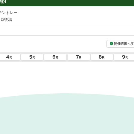
牝4
モントレー
ジロ牧場
開催選択へ戻