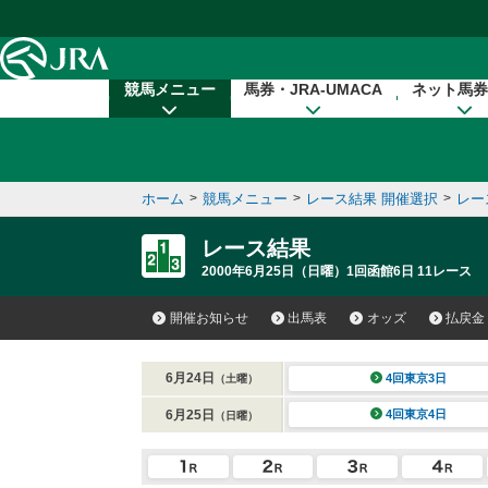
本文へ移動する
競馬メニュー
馬券・JRA-UMACA
ネット馬券
ホーム
>
競馬メニュー
>
レース結果 開催選択
>
レー
レース結果
2000年6月25日（日曜）1回函館6日 11レース
開催お知らせ
出馬表
オッズ
払戻金
6月24日
4回東京3日
（土曜）
6月25日
4回東京4日
（日曜）