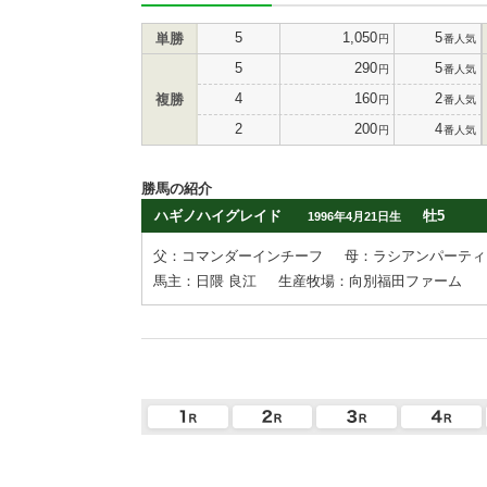
5
1,050
5
単勝
円
番人気
5
290
5
円
番人気
4
160
2
複勝
円
番人気
2
200
4
円
番人気
勝馬の紹介
ハギノハイグレイド
牡5
1996年4月21日生
父：コマンダーインチーフ
母：ラシアンパーティ
馬主：日隈 良江
生産牧場：向別福田ファーム