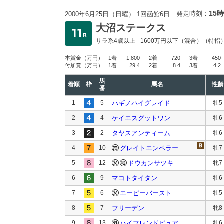
15時
発走時刻：
2000年6月25日（日曜） 1回函館6日
大沼ステークス
サラ系4歳以上
1600万円以下
（混合）（特指
本賞金
（万円）
1着
1,800
2着
720
3着
450
付加賞
（万円）
1着
29.4
2着
8.4
3着
4.2
馬
着順
枠
馬名
性齢
番
1
5
ハギノハイグレイド
牡5
2
4
ケイエスグットワン
牡6
3
2
タヤスアンティーム
牡6
4
10
グレイトエンペラー
牡7
5
12
ドウカンサツキ
牝7
6
9
マコトタイタン
牡6
7
6
エーピーバースト
牡5
8
7
フリーデン
牝8
9
13
ハイフレンドピュア
牡6