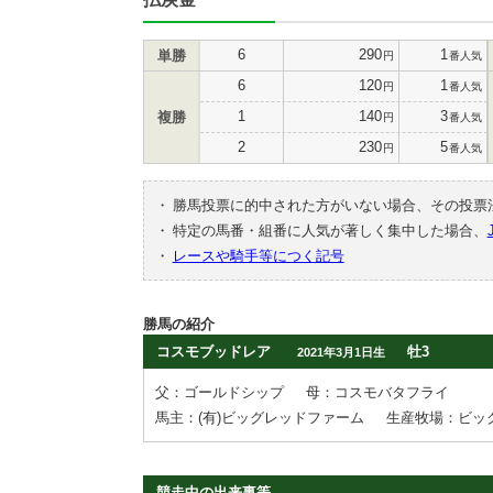
6
290
1
単勝
円
番人気
6
120
1
円
番人気
1
140
3
複勝
円
番人気
2
230
5
円
番人気
・
勝馬投票に的中された方がいない場合、その投票
・
特定の馬番・組番に人気が著しく集中した場合、
・
レースや騎手等につく記号
勝馬の紹介
コスモブッドレア
牡3
2021年3月1日生
父：ゴールドシップ
母：コスモバタフライ
馬主：(有)ビッグレッドファーム
生産牧場：ビッ
競走中の出来事等