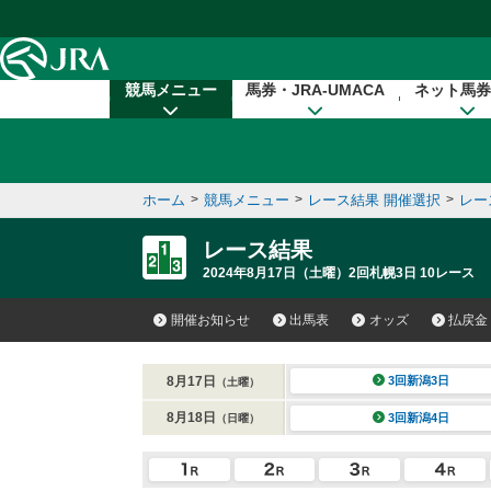
本文へ移動する
競馬メニュー
馬券・JRA-UMACA
ネット馬券
ホーム
>
競馬メニュー
>
レース結果 開催選択
>
レー
レース結果
2024年8月17日（土曜）2回札幌3日 10レース
開催お知らせ
出馬表
オッズ
払戻金
8月17日
3回新潟3日
（土曜）
8月18日
3回新潟4日
（日曜）