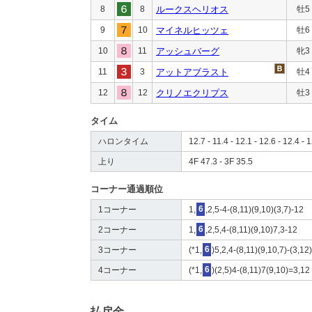
8
8
ルークスヘリオス
牡5
9
10
マイネルヒッツェ
牡6
10
11
アッシュバーグ
牝3
11
3
アットアブラスト
牡4
12
12
クリノエクリプス
牡3
タイム
ハロンタイム
12.7 - 11.4 - 12.1 - 12.6 - 12.4 - 1
上り
4F 47.3 - 3F 35.5
コーナー通過順位
1コーナー
1,
6
,2,5-4-(8,11)(9,10)(3,7)-12
2コーナー
1,
6
,2,5,4-(8,11)(9,10)7,3-12
3コーナー
(*1,
6
)5,2,4-(8,11)(9,10,7)-(3,12
4コーナー
(*1,
6
)(2,5)4-(8,11)7(9,10)=3,12
払戻金