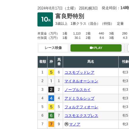
14時
発走時刻：
2024年8月17日（土曜） 2回札幌3日
富良野特別
3歳以上
1勝クラス
（混合）（特指）
定量
本賞金
（万円）
1着
1,110
2着
440
3着
280
付加賞
（万円）
1着
30.1
2着
8.6
3着
4.3
レース映像
PLAY
馬
着順
枠
馬名
性齢
番
1
6
コスモブッドレア
牡3
2
1
マイネルオーシャン
牡3
3
2
ノーブルスカイ
牡3
4
4
アドミラルシップ
牡3
5
5
フォルテフィオーレ
牡3
6
7
コスモエクスプレス
牡5
7
9
マノア
牝3