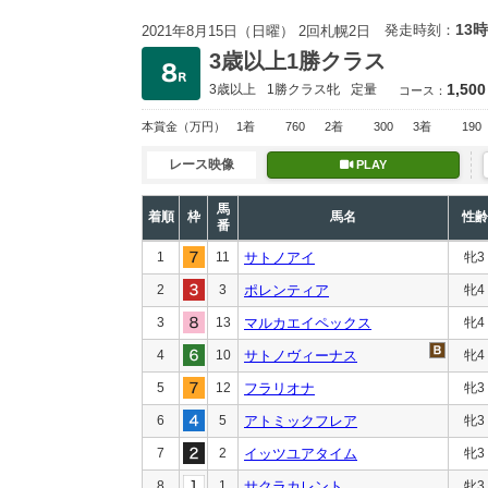
13時
発走時刻：
2021年8月15日（日曜） 2回札幌2日
3歳以上1勝クラス
1,500
3歳以上
1勝クラス
牝
定量
コース：
本賞金
（万円）
1着
760
2着
300
3着
190
レース映像
PLAY
馬
着順
枠
馬名
性齢
番
1
11
サトノアイ
牝3
2
3
ポレンティア
牝4
3
13
マルカエイペックス
牝4
4
10
サトノヴィーナス
牝4
5
12
フラリオナ
牝3
6
5
アトミックフレア
牝3
7
2
イッツユアタイム
牝3
8
1
サクラカレント
牝3