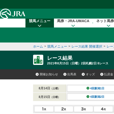
本文へ移動する
競馬メニュー
馬券・JRA-UMACA
ネット馬券
ホーム
>
競馬メニュー
>
レース結果 開催選択
>
レー
レース結果
2021年8月15日（日曜）2回札幌2日 8レース
開催お知らせ
出馬表
オッズ
払戻金
8月14日
4回新潟1日
（土曜）
8月15日
4回新潟2日
（日曜）