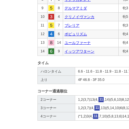
9
8
デルマアミダ
牝3
10
4
クリノイヴァンカ
牝5
11
7
ブレリア
牝3
12
6
ポピュリズム
牝4
13
14
ユールファーナ
牝4
14
9
イッツアワターン
牝4
タイム
ハロンタイム
6.6 - 11.6 - 11.8 - 11.9 - 11.8 - 11.
上り
4F 46.8 - 3F 35.0
コーナー通過順位
2コーナー
1,2(3,7)13(4,
11
,14)(5,6,10)8,12
3コーナー
1,2(3,7)(4,
11
,13)(5,14,10)6(8,1
4コーナー
(*1,2)3(4,
11
,7,10)(5,8,13,6)14,