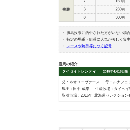
7
160
円
3
230
複勝
円
8
300
円
・
勝馬投票に的中された方がいない場
・
特定の馬番・組番に人気が著しく集
・
レースや騎手等につく記号
勝馬の紹介
タイセイトレンディ
2015年4月18日生
父：ネオユニヴァース
母：ルナフェ
馬主：田中 成奉
生産牧場：タイヘイ
取引市場：2016年
北海道セレクション