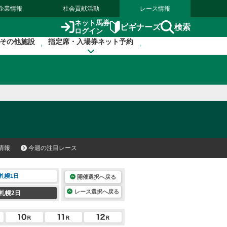
企業情報
社会貢献活動
レース情報
ネット馬券
検索
ビギナーズ
ログイン
その他施設
指定席・入場券ネット予約
情報
今週の注目レース
札幌1日
開催選択へ戻る
レース選択へ戻る
札幌2日