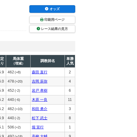
オッズ
印刷用ページ
レース結果の見方
推定
馬体重
単勝
調教師名
上り
人気
（増減）
5.9
462
森田 直行
2
(+8)
6.0
478
吉岡 辰弥
4
(+20)
5.9
452
岩戸 孝樹
6
(-2)
5.2
440
木原 一良
11
(-6)
5.2
462
和田 勇介
3
(+10)
4.9
440
松下 武士
8
(-2)
5.1
506
堀 宣行
1
(+2)
6.9
492
高柳 大輔
9
(+18)