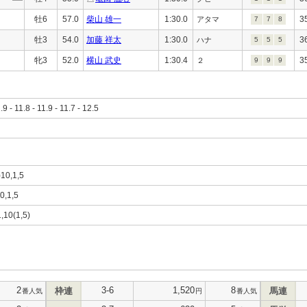
牡6
57.0
柴山 雄一
1:30.0
3
アタマ
7
7
8
牡3
54.0
加藤 祥太
1:30.0
3
ハナ
5
5
5
牝3
52.0
横山 武史
1:30.4
3
２
9
9
9
1.9 - 11.8 - 11.9 - 11.7 - 12.5
)10,1,5
10,1,5
1,10(1,5)
2
3-6
1,520
8
枠連
馬連
番人気
円
番人気