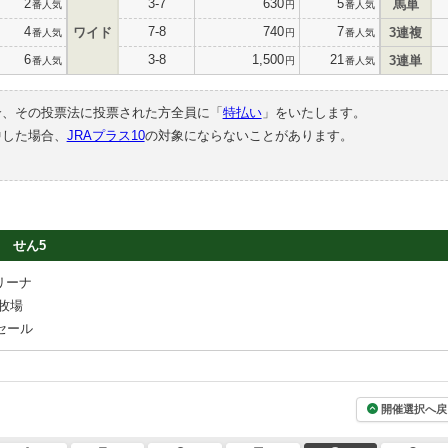
2
3-7
630
5
馬単
番人気
円
番人気
4
7-8
740
7
ワイド
3連複
番人気
円
番人気
6
3-8
1,500
21
3連単
番人気
円
番人気
合、その投票法に投票された方全員に「
特払い
」をいたします。
中した場合、
JRAプラス10
の対象にならないことがあります。
せん5
リーナ
牧場
セール
開催選択へ戻