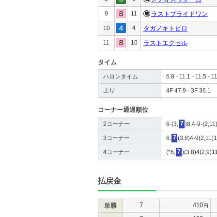
9
11
ラストプライドワン
10
4
タガノキトピロ
11
10
ラストエクセル
タイム
ハロンタイム
6.8 - 11.1 - 11.5 - 1
上り
4F 47.9 - 3F 36.1
コーナー通過順位
2コーナー
6-(3,
7
)8,4-9-(2,11
3コーナー
6,
7
(3,8)4-9(2,11)
4コーナー
(*6,
7
)(3,8)4(2,9)1
払戻金
7
410
単勝
円