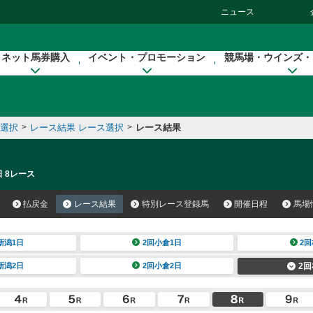
ニュース
ネット馬券購入
イベント・プロモーション
競馬場・ウインズ・
催選択
>
レース結果 レース選択
>
レース結果
日 8レース
払戻金
レース結果
特別レース登録馬
開催日程
馬場
新潟1日
2回小倉1日
2回
新潟2日
2回小倉2日
2回