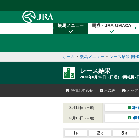
本文へ移動する
競馬メニュー
馬券・JRA-UMACA
ホーム
>
競馬メニュー
>
レース結果 開
レース結果
2020年8月16日（日曜）2回札幌2
開催お知らせ
出馬表
オッズ
8月15日
3回
（土曜）
8月16日
3回
（日曜）