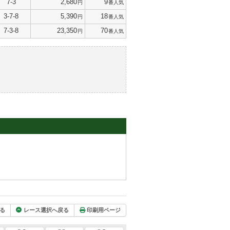
7-3
2,680
9
円
番人気
3-7-8
5,390
18
円
番人気
7-3-8
23,350
70
円
番人気
る
レース選択へ戻る
印刷用ページ