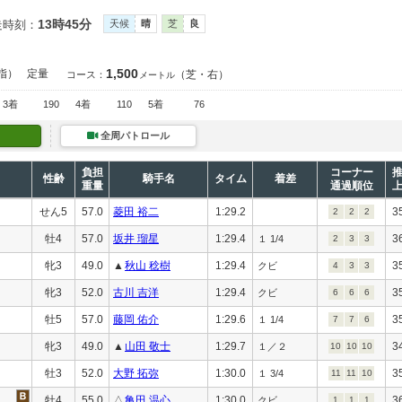
13時45分
走時刻：
天候
晴
芝
良
1,500
指）
定量
（芝・右）
コース：
メートル
3着
190
4着
110
5着
76
全周パトロール
負担
コーナー
性齢
騎手名
タイム
着差
重量
通過順位
せん5
57.0
菱田 裕二
1:29.2
3
2
2
2
牡4
57.0
坂井 瑠星
1:29.4
3
１ 1/4
2
3
3
牝3
49.0
▲
秋山 稔樹
1:29.4
3
クビ
4
3
3
牝3
52.0
古川 吉洋
1:29.4
3
クビ
6
6
6
牡5
57.0
藤岡 佑介
1:29.6
3
１ 1/4
7
7
6
牝3
49.0
▲
山田 敬士
1:29.7
3
１／２
10
10
10
牡3
52.0
大野 拓弥
1:30.0
3
１ 3/4
11
11
10
牡4
55.0
△
亀田 温心
1:30.0
3
クビ
1
1
1