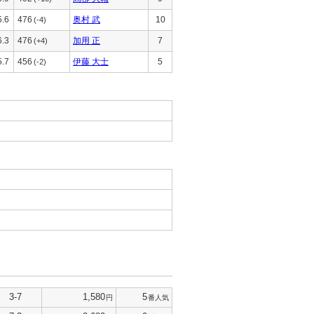
5.6
476
奥村 武
10
(-4)
6.3
476
加用 正
7
(+4)
5.7
456
伊藤 大士
5
(-2)
3-7
1,580
5
円
番人気