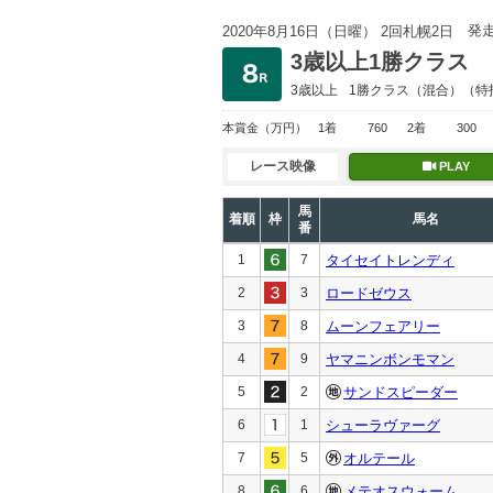
発
2020年8月16日（日曜） 2回札幌2日
3歳以上1勝クラス
3歳以上
1勝クラス
（混合）（特
本賞金
（万円）
1着
760
2着
300
レース映像
PLAY
馬
着順
枠
馬名
番
1
7
タイセイトレンディ
2
3
ロードゼウス
3
8
ムーンフェアリー
4
9
ヤマニンボンモマン
5
2
サンドスピーダー
6
1
シューラヴァーグ
7
5
オルテール
8
6
メテオスウォーム