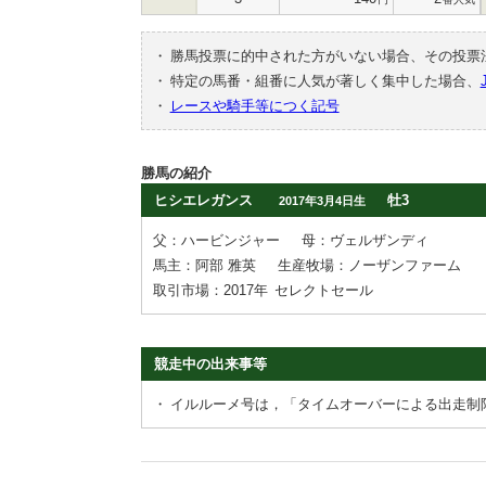
・
勝馬投票に的中された方がいない場合、その投票
・
特定の馬番・組番に人気が著しく集中した場合、
・
レースや騎手等につく記号
勝馬の紹介
ヒシエレガンス
牡3
2017年3月4日生
父：ハービンジャー
母：ヴェルザンディ
馬主：阿部 雅英
生産牧場：ノーザンファーム
取引市場：2017年
セレクトセール
競走中の出来事等
・
イルルーメ号は，「タイムオーバーによる出走制