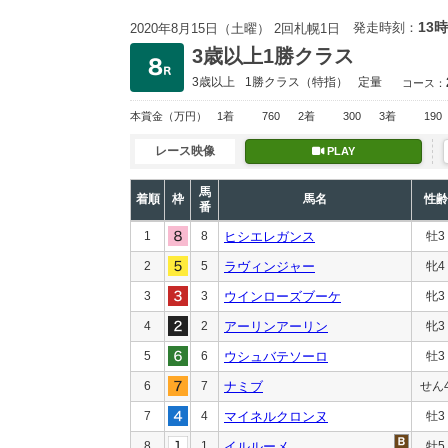
13時
発走時刻：
2020年8月15日（土曜） 2回札幌1日
3歳以上1勝クラス
3歳以上
1勝クラス
（特指）
定量
コース：
本賞金
（万円）
1着
760
2着
300
3着
190
レース映像
PLAY
馬
着順
枠
馬名
性齢
番
1
8
ヒシエレガンス
牡3
2
5
ラヴィンジャー
牝4
3
3
ウインローズブーケ
牝3
4
2
アーリンアーリン
牝3
5
6
ウシュバテソーロ
牡3
6
7
ナミブ
せん
7
4
マイネルクロンヌ
牡3
8
1
イルルーメ
牡5