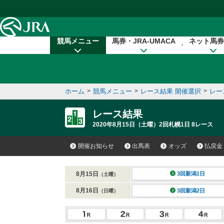
本文へ移動する
競馬メニュー
馬券・JRA-UMACA
ネット馬券
ホーム
>
競馬メニュー
>
レース結果 開催選択
>
レー
レース結果
2020年8月15日（土曜）2回札幌1日 8レース
開催お知らせ
出馬表
オッズ
払戻金
8月15日
3回新潟1日
（土曜）
8月16日
3回新潟2日
（日曜）