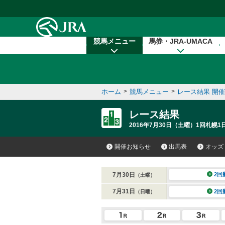
本文へ移動する
競馬メニュー
馬券・JRA-UMACA
ホーム
>
競馬メニュー
>
レース結果 開
レース結果
2016年7月30日（土曜）1回札幌1
開催お知らせ
出馬表
オッズ
7月30日
2回
（土曜）
7月31日
2回
（日曜）