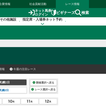
企業情報
社会貢献活動
レース情報
ネット馬券
検索
ビギナーズ
ログイン
その他施設
指定席・入場券ネット予約
情報
今週の注目レース
札幌1日
開催選択へ戻る
レース選択へ戻る
札幌2日