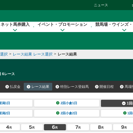
ニュース
ネット馬券購入
イベント・プロモーション
競馬場・ウインズ・
催選択
>
レース結果 レース選択
>
レース結果
日 6レース
払戻金
レース結果
特別レース登録馬
開催日程
馬場
新潟1日
2回小倉1日
1回
新潟2日
2回小倉2日
1回