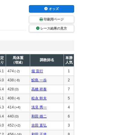
オッズ
印刷用ページ
レース結果の見方
推定
馬体重
単勝
調教師名
上り
人気
（増減）
5.1
474
堀 宣行
1
(-2)
5.0
438
鮫島 一歩
2
(-8)
5.4
428
高橋 祥泰
7
(0)
5.1
408
松永 幹夫
5
(-4)
5.3
414
浅見 秀一
4
(+4)
6.4
440
和田 雄二
6
(0)
6.0
452
吉田 直弘
3
(+2)
7.2
456
和田 正道
8
(-16)