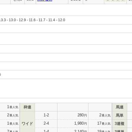
13.3 - 13.0 - 12.9 - 11.6 - 11.7 - 11.4 - 12.0
6
1
枠連
馬連
番人気
2
1-2
280
2
馬単
番人気
円
番人気
1
2-4
1,980
17
ワイド
3連複
番人気
円
番人気
7
1-4
2,140
19
3連単
番人気
円
番人気