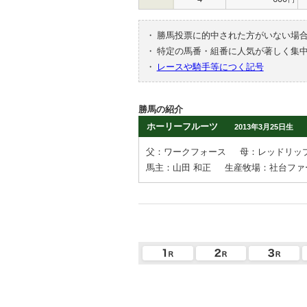
・
勝馬投票に的中された方がいない場
・
特定の馬番・組番に人気が著しく集
・
レースや騎手等につく記号
勝馬の紹介
ホーリーフルーツ
2013年3月25日生
父：ワークフォース
母：レッドリッ
馬主：山田 和正
生産牧場：社台ファ