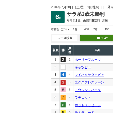
発
2016年7月30日（土曜） 1回札幌1日
サラ系3歳未勝利
サラ系3歳
未勝利
[指定]
馬齢
本賞金
（万円）
1着
480
2着
190
レース映像
PLAY
馬
着順
枠
馬名
番
1
2
ホーリーフルーツ
2
1
ギャツビー
3
4
マイネルサダクビア
4
3
エクスプレスレーン
5
8
トウシンスパーク
6
7
ラチェット
7
6
ホットメッセージ
8
5
テトラコード