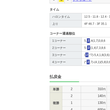
タイム
ハロンタイム
12.5 - 11.8 - 12.4 - 
上り
4F 46.7 - 3F 35.1
コーナー通過順位
1コーナー
5,
2
,4(1,7)3,8,6
2コーナー
5-
2
(1,4)7,3,8,6
3コーナー
(
2
,*7)-5,4,1,8(3,6)
4コーナー
(*
2
,7)-(4,1)(5,8)3,
払戻金
2
310
単勝
円
2
140
円
1
130
複勝
円
4
600
円