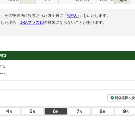
合、その投票法に投票された方全員に「
特払い
」をいたします。
中した場合、
JRAプラス10
の対象にならないことがあります。
牝3
プス
ーム
開催選択へ戻