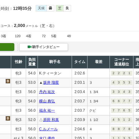
12時35分
走時刻：
天候
曇
芝
良
2,000
（芝・右）
コース：
メートル
3着
120
4着
72
5着
48
騎手インタビュー
負担
コーナー
性齢
騎手名
タイム
着差
重量
通過順位
牝3
54.0
K.ティータン
2:02.6
3
2
2
2
1
牡3
53.0
▲
坂井 瑠星
2:03.1
3
３
4
3
5
3
牡3
56.0
丹内 祐次
2:03.4
3
１ 3/4
3
3
4
3
牝3
54.0
横山 典弘
2:03.7
3
１ 3/4
6
6
7
7
牡3
56.0
福永 祐一
2:03.7
3
クビ
7
7
6
5
牝3
52.0
△
原田 和真
2:03.9
3
１ 1/2
4
5
1
2
牡3
56.0
C.ルメール
2:04.6
3
４
8
8
7
8
せん3
56.0
水口 優也
2:05.1
3
３
1
1
3
5