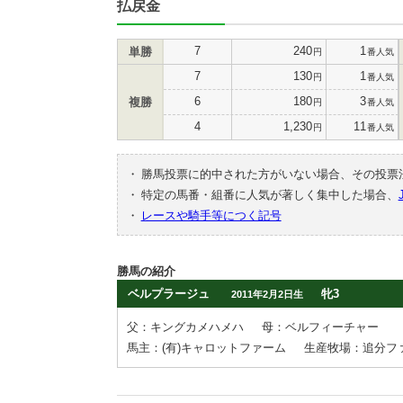
払戻金
7
240
1
単勝
円
番人気
7
130
1
円
番人気
6
180
3
複勝
円
番人気
4
1,230
11
円
番人気
・
勝馬投票に的中された方がいない場合、その投票
・
特定の馬番・組番に人気が著しく集中した場合、
・
レースや騎手等につく記号
勝馬の紹介
ベルプラージュ
牝3
2011年2月2日生
父：キングカメハメハ
母：ベルフィーチャー
馬主：(有)キャロットファーム
生産牧場：追分フ