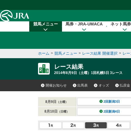
本文へ移動する
競馬メニュー
馬券・JRA-UMACA
ネット馬券
ホーム
>
競馬メニュー
>
レース結果 開催選択
>
レー
レース結果
2014年8月9日（土曜）1回札幌5日 3レース
開催お知らせ
出馬表
オッズ
払戻金
8月9日
2回新潟3日
（土曜）
8月10日
2回新潟4日
（日曜）