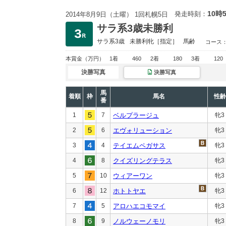
10時
発走時刻：
2014年8月9日（土曜） 1回札幌5日
サラ系3歳未勝利
サラ系3歳
未勝利
牝［指定］
馬齢
コース
本賞金
（万円）
1着
460
2着
180
3着
120
決勝写真
決勝写真
馬
着順
枠
馬名
性齢
番
1
7
ベルプラージュ
牝3
2
6
エヴォリューション
牝3
3
4
テイエムペガサス
牝3
4
8
クイズリングテラス
牝3
5
10
ウィアーワン
牝3
6
12
ホトトヤエ
牝3
7
5
アロハエコモマイ
牝3
8
9
ノルウェーノモリ
牝3