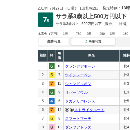
13時
発走時刻：
2014年7月27日（日曜） 1回札幌2日
サラ系3歳以上500万円以下
サラ系3歳以上
500万円以下
（混合）（特指）
本賞金
（万円）
1着
730
2着
290
3着
180
決勝写真
決勝写真
馬
着順
枠
馬名
性齢
番
1
10
グランデアモーレ
牝4
2
7
ウインレーベン
牡3
3
11
シュンドルボン
牝3
4
9
リバーソウル
牡3
5
6
タガノリバレンス
牡5
6
12
ストライクルート
牝4
7
8
スマートマーチ
牝4
8
13
ダンツアトラス
牡4