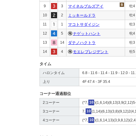
9
3
マイネルブルズアイ
牡4
10
2
ミッキールドラ
牡4
11
1
マコトサダイジン
牡3
12
5
ナゲットハント
牝4
13
14
ダテノハクトラ
牡3
14
4
モエレプレジデント
牡5
タイム
ハロンタイム
6.8 - 11.6 - 11.4 - 11.9 - 12.0 - 11
上り
4F 47.4 - 3F 35.4
コーナー通過順位
2コーナー
(*7,
10
)(1,6,14)(8,13)3,9(2,12)5
3コーナー
7,
10
(1,14)(6,13)(3,8)(9,12)2(4,
4コーナー
(*7,
10
)(1,6,14,13)(3,9,8,12)(2,4