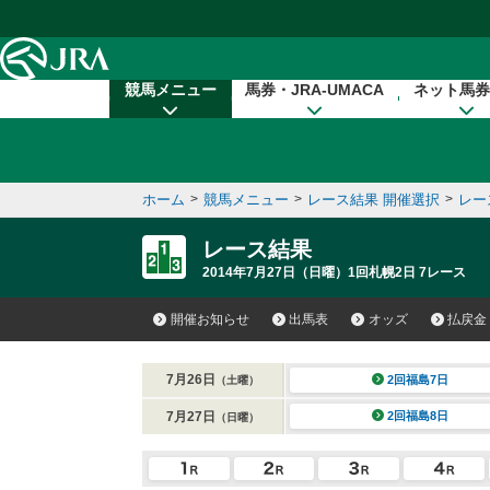
本文へ移動する
競馬メニュー
馬券・JRA-UMACA
ネット馬券
ホーム
>
競馬メニュー
>
レース結果 開催選択
>
レー
レース結果
2014年7月27日（日曜）1回札幌2日 7レース
開催お知らせ
出馬表
オッズ
払戻金
7月26日
2回福島7日
（土曜）
7月27日
2回福島8日
（日曜）