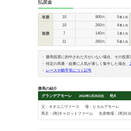
払戻金
10
900
5
単勝
円
番人気
10
260
4
円
番人気
7
140
1
複勝
円
番人気
11
260
5
円
番人気
・
勝馬投票に的中された方がいない場合、その投票
・
特定の馬番・組番に人気が著しく集中した場合、
・
レースや騎手等につく記号
勝馬の紹介
グランデアモーレ
牝4
2010年1月25日生
父：ネオユニヴァース
母：ヒカルアモーレ
馬主：(有)キャロットファーム
生産牧場：(有)