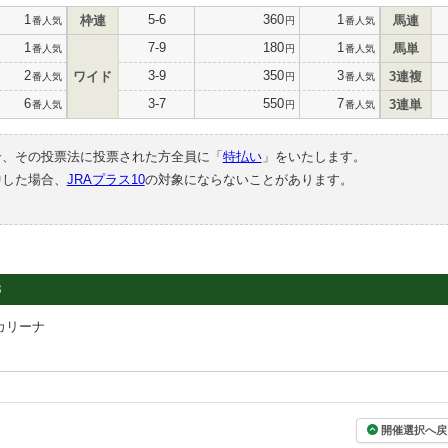
1
5-6
360
1
枠連
馬連
番人気
円
番人気
1
7-9
180
1
馬単
番人気
円
番人気
2
3-9
350
3
ワイド
3連複
番人気
円
番人気
6
3-7
550
7
3連単
番人気
円
番人気
合、その投票法に投票された方全員に「
特払い
」をいたします。
中した場合、
JRAプラス10
の対象にならないことがあります。
3
カリーナ
開催選択へ戻