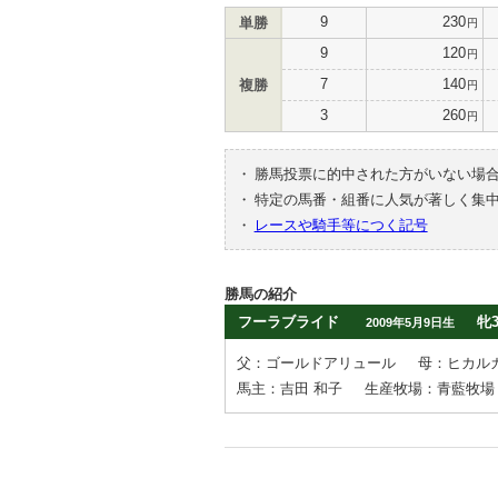
9
230
単勝
円
9
120
円
7
140
複勝
円
3
260
円
・
勝馬投票に的中された方がいない場
・
特定の馬番・組番に人気が著しく集
・
レースや騎手等につく記号
勝馬の紹介
フーラブライド
牝
2009年5月9日生
父：ゴールドアリュール
母：ヒカル
馬主：吉田 和子
生産牧場：青藍牧場