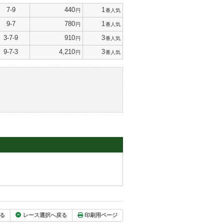
7-9
440
1
円
番人気
9-7
780
1
円
番人気
3-7-9
910
3
円
番人気
9-7-3
4,210
3
円
番人気
る
レース選択へ戻る
印刷用ページ