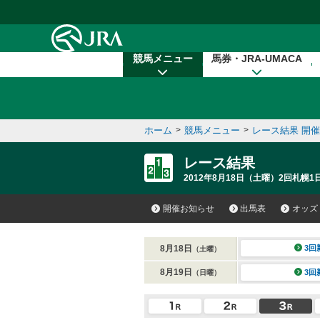
本文へ移動する
競馬メニュー
馬券・JRA-UMACA
ホーム
>
競馬メニュー
>
レース結果 開
レース結果
2012年8月18日（土曜）2回札幌1
開催お知らせ
出馬表
オッズ
8月18日
3回
（土曜）
8月19日
3回
（日曜）