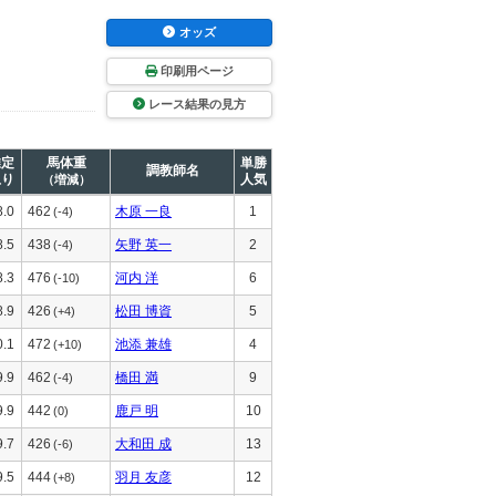
オッズ
印刷用ページ
レース結果の見方
推定
馬体重
単勝
調教師名
上り
人気
（増減）
8.0
462
木原 一良
1
(-4)
8.5
438
矢野 英一
2
(-4)
8.3
476
河内 洋
6
(-10)
8.9
426
松田 博資
5
(+4)
0.1
472
池添 兼雄
4
(+10)
9.9
462
橋田 満
9
(-4)
9.9
442
鹿戸 明
10
(0)
9.7
426
大和田 成
13
(-6)
9.5
444
羽月 友彦
12
(+8)