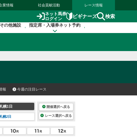
企業情報
社会貢献活動
レース情報
ネット馬券
検索
ビギナーズ
ログイン
その他施設
指定席・入場券ネット予約
情報
今週の注目レース
札幌1日
開催選択へ戻る
レース選択へ戻る
札幌2日