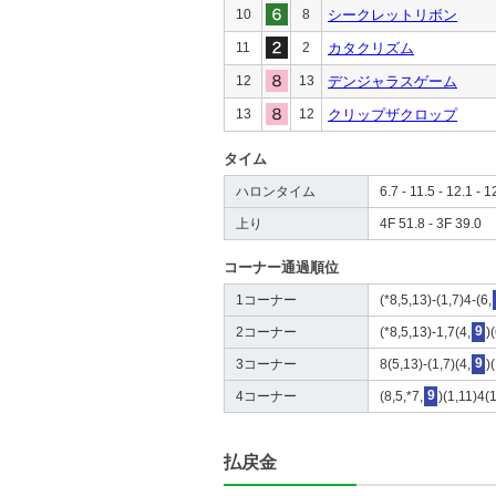
10
8
シークレットリボン
11
2
カタクリズム
12
13
デンジャラスゲーム
13
12
クリップザクロップ
タイム
ハロンタイム
6.7 - 11.5 - 12.1 - 1
上り
4F 51.8 - 3F 39.0
コーナー通過順位
1コーナー
(*8,5,13)-(1,7)4-(6,
2コーナー
(*8,5,13)-1,7(4,
9
)
3コーナー
8(5,13)-(1,7)(4,
9
)
4コーナー
(8,5,*7,
9
)(1,11)4(
払戻金