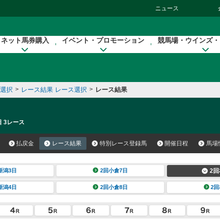
ニュース
ネット馬券購入
イベント・プロモーション
競馬場・ウインズ・
催選択
>
レース結果 レース選択
>
レース結果
日 3レース
払戻金
レース結果
特別レース登録馬
開催日程
馬場
新潟3日
2回小倉7日
2回
新潟4日
2回小倉8日
2回