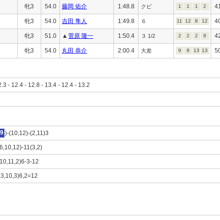
牝3
54.0
藤岡 佑介
1:48.8
4
クビ
1
1
1
2
牝3
54.0
吉田 隼人
1:49.8
4
６
11
12
8
12
牝3
51.0
▲
菅原 隆一
1:50.4
4
３ 1/2
2
2
2
8
牝3
54.0
丸田 恭介
2:00.4
5
大差
9
8
13
13
2.3 - 12.4 - 12.8 - 13.4 - 12.4 - 13.2
9
)-(10,12)-(2,11)3
(6,10,12)-11(3,2)
(10,11,2)6-3-12
13,10,3)6,2=12