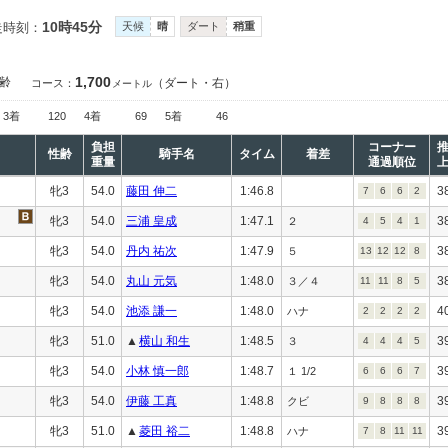
10時45分
走時刻：
天候
晴
ダート
稍重
1,700
齢
（ダート・右）
コース：
メートル
3着
120
4着
69
5着
46
負担
コーナー
性齢
騎手名
タイム
着差
重量
通過順位
牝3
54.0
藤田 伸二
1:46.8
3
7
6
6
2
牝3
54.0
三浦 皇成
1:47.1
3
２
4
5
4
1
牝3
54.0
丹内 祐次
1:47.9
3
５
13
12
12
8
牝3
54.0
丸山 元気
1:48.0
3
３／４
11
11
8
5
牝3
54.0
池添 謙一
1:48.0
4
ハナ
2
2
2
2
牝3
51.0
▲
横山 和生
1:48.5
3
３
4
4
4
5
牝3
54.0
小林 慎一郎
1:48.7
3
１ 1/2
6
6
6
7
牝3
54.0
伊藤 工真
1:48.8
3
クビ
9
8
8
8
牝3
51.0
▲
菱田 裕二
1:48.8
3
ハナ
7
8
11
11