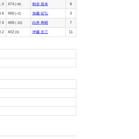
1.0
474
粕谷 昌央
8
(+8)
0.6
466
加藤 征弘
3
(+2)
2.4
468
白井 寿昭
7
(-10)
0.2
402
伊藤 圭三
11
(0)