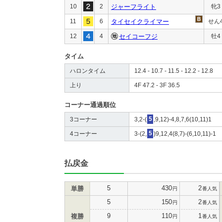
10
2
ジャーフライト
牝3
11
6
タイセイクライマー
せん
12
4
セイコーフジ
牡4
タイム
ハロンタイム
12.4 - 10.7 - 11.5 - 12.2 - 12.8
上り
4F 47.2 - 3F 36.5
コーナー通過順位
3コーナー
3,2-(
5
,9,12)-4,8,7,6(10,11)1
4コーナー
3-(2,
5
)9,12,4(8,7)-(6,10,11)-1
払戻金
5
430
2
単勝
円
番人気
5
150
2
円
番人気
9
110
1
複勝
円
番人気