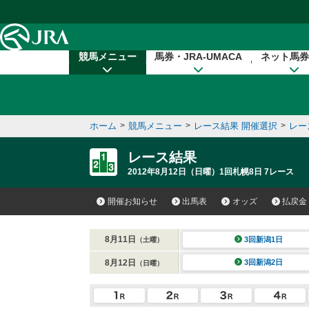
本文へ移動する
競馬メニュー
馬券・JRA-UMACA
ネット馬券
ホーム
>
競馬メニュー
>
レース結果 開催選択
>
レー
レース結果
2012年8月12日（日曜）1回札幌8日 7レース
開催お知らせ
出馬表
オッズ
払戻金
8月11日
3回新潟1日
（土曜）
8月12日
3回新潟2日
（日曜）