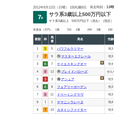
13時
発走時刻：
2012年8月12日（日曜） 1回札幌8日
サラ系3歳以上500万円以下
サラ系3歳以上
500万円以下
（混合）［指定］
本賞金
（万円）
1着
720
2着
290
3着
180
馬
着順
枠
馬名
性齢
番
1
5
パワフルラリマー
牝3
2
9
マスターエクレール
牝3
3
7
ケイエスキングオー
牡4
4
12
ブレイドバローズ
せん
5
3
アシュア
牡5
6
8
フェアリーガーデン
牝3
7
11
ドリーミングラヴ
牝3
8
1
ヤマニンラレーヌ
牝4
9
10
カネトシファイター
牡4