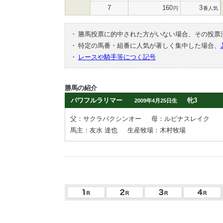
7
160
3
円
番人気
・
勝馬投票に的中された方がいない場合、その投票
・
特定の馬番・組番に人気が著しく集中した場合、
・
レースや騎手等につく記号
勝馬の紹介
パワフルラリマー
牝3
2009年4月25日生
父：サクラバクシンオー
母：ルピナスレイク
馬主：友水 達也
生産牧場：木村牧場