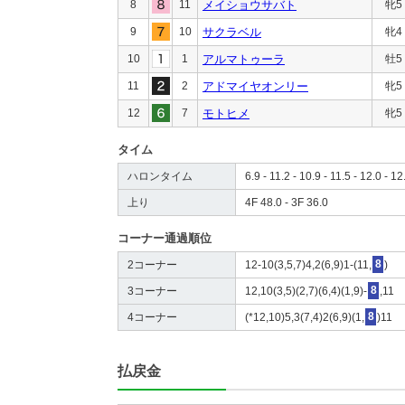
8
11
メイショウサバト
牝5
9
10
サクラベル
牝4
10
1
アルマトゥーラ
牡5
11
2
アドマイヤオンリー
牝5
12
7
モトヒメ
牝5
タイム
ハロンタイム
6.9 - 11.2 - 10.9 - 11.5 - 12.0 - 12
上り
4F 48.0 - 3F 36.0
コーナー通過順位
2コーナー
12-10(3,5,7)4,2(6,9)1-(11,
8
)
3コーナー
12,10(3,5)(2,7)(6,4)(1,9)-
8
,11
4コーナー
(*12,10)5,3(7,4)2(6,9)(1,
8
)11
払戻金