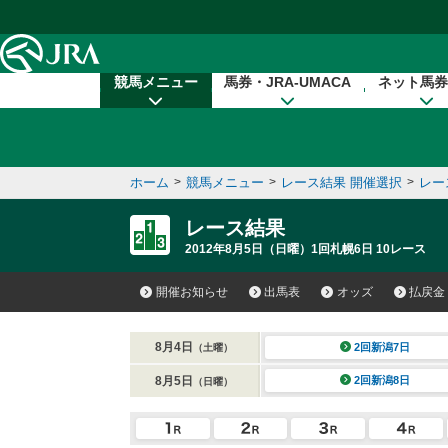
本文へ移動する
競馬メニュー
馬券・JRA-UMACA
ネット馬券
ホーム
>
競馬メニュー
>
レース結果 開催選択
>
レー
レース結果
2012年8月5日（日曜）1回札幌6日 10レース
開催お知らせ
出馬表
オッズ
払戻金
8月4日
2回新潟7日
（土曜）
8月5日
2回新潟8日
（日曜）