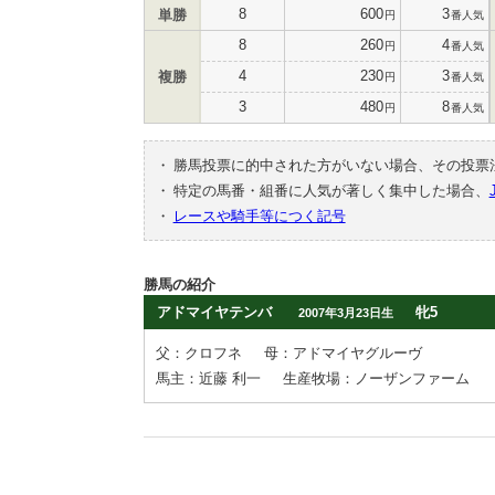
8
600
3
単勝
円
番人気
8
260
4
円
番人気
4
230
3
複勝
円
番人気
3
480
8
円
番人気
・
勝馬投票に的中された方がいない場合、その投票
・
特定の馬番・組番に人気が著しく集中した場合、
・
レースや騎手等につく記号
勝馬の紹介
アドマイヤテンバ
牝5
2007年3月23日生
父：クロフネ
母：アドマイヤグルーヴ
馬主：近藤 利一
生産牧場：ノーザンファーム