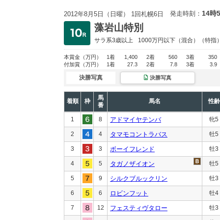
14時
発走時刻：
2012年8月5日（日曜） 1回札幌6日
藻岩山特別
サラ系3歳以上
1000万円以下
（混合）（特指
本賞金
（万円）
1着
1,400
2着
560
3着
350
付加賞
（万円）
1着
27.3
2着
7.8
3着
3.9
決勝写真
決勝写真
馬
着順
枠
馬名
性齢
番
1
8
アドマイヤテンバ
牝5
2
4
タマモコントラバス
牡5
3
3
ボーイフレンド
牡3
4
5
タガノザイオン
牡5
5
9
シルクブルックリン
牡3
6
6
ロビンフット
牡4
7
12
フェスティヴタロー
牡3