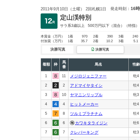
16時
発走時刻：
2011年9月10日（土曜） 2回札幌1日
定山渓特別
サラ系3歳以上
500万円以下
（混合）（特指）
本賞金
（万円）
1着
970
2着
390
3着
240
付加賞
（万円）
1着
35.7
2着
10.2
3着
5.1
決勝写真
決勝写真
馬
着順
枠
馬名
性齢
番
1
11
メジロジェニファー
牝4
2
2
アドマイヤタイシ
牡4
3
10
ヤマニンリップル
牝3
4
4
ヒットメーカー
牡4
5
8
ツルミプラチナム
牡4
6
6
カワキタライジン
牡6
7
7
クレバーキング
牡3