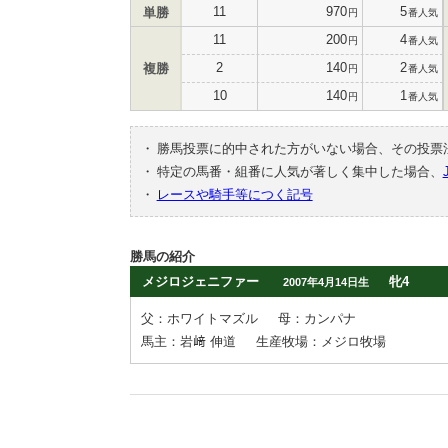
11
970
5
単勝
円
番人気
11
200
4
円
番人気
2
140
2
複勝
円
番人気
10
140
1
円
番人気
・
勝馬投票に的中された方がいない場合、その投票
・
特定の馬番・組番に人気が著しく集中した場合、
・
レースや騎手等につく記号
勝馬の紹介
メジロジェニファー
牝4
2007年4月14日生
父：ホワイトマズル
母：カンパナ
馬主：岩﨑 伸道
生産牧場：メジロ牧場