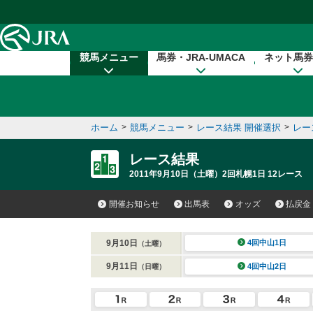
本文へ移動する
競馬メニュー
馬券・JRA-UMACA
ネット馬券
ホーム
>
競馬メニュー
>
レース結果 開催選択
>
レー
レース結果
2011年9月10日（土曜）2回札幌1日 12レース
開催お知らせ
出馬表
オッズ
払戻金
9月10日
4回中山1日
（土曜）
9月11日
4回中山2日
（日曜）