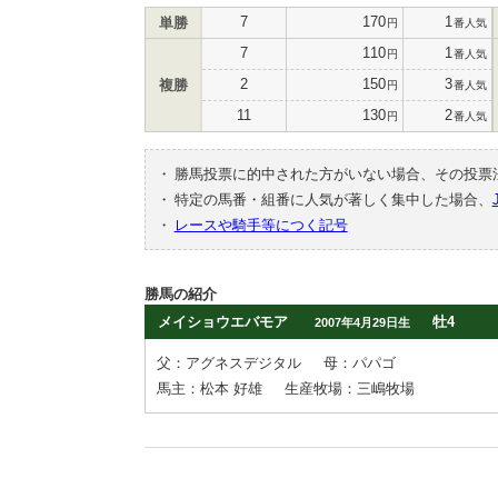
7
170
1
単勝
円
番人気
7
110
1
円
番人気
2
150
3
複勝
円
番人気
11
130
2
円
番人気
・
勝馬投票に的中された方がいない場合、その投票
・
特定の馬番・組番に人気が著しく集中した場合、
・
レースや騎手等につく記号
勝馬の紹介
メイショウエバモア
牡4
2007年4月29日生
父：アグネスデジタル
母：パパゴ
馬主：松本 好雄
生産牧場：三嶋牧場