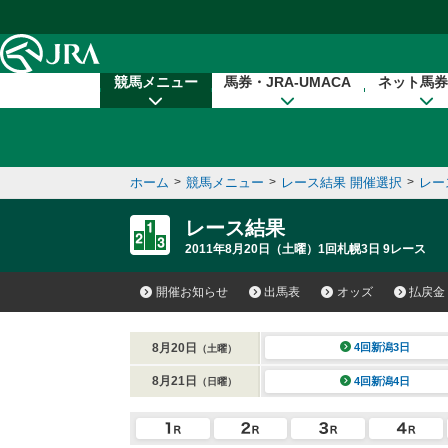
本文へ移動する
競馬メニュー
馬券・JRA-UMACA
ネット馬券
ホーム
>
競馬メニュー
>
レース結果 開催選択
>
レー
レース結果
2011年8月20日（土曜）1回札幌3日 9レース
開催お知らせ
出馬表
オッズ
払戻金
8月20日
4回新潟3日
（土曜）
8月21日
4回新潟4日
（日曜）