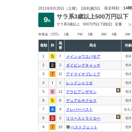
14時
発走時刻：
2011年8月20日（土曜） 1回札幌3日
サラ系3歳以上500万円以下
サラ系3歳以上
500万円以下
[指定]
定量
コ
本賞金
（万円）
1着
740
2着
300
3着
190
馬
着順
枠
馬名
性齢
番
1
7
メイショウエバモア
牡4
2
2
ダイビングキャッチ
牡4
3
11
アドマイヤプレミア
牡4
4
1
レッドシャリオ
牡4
5
12
アラビアンザサン
牡3
6
6
デュアルサクセス
牡4
7
4
クレバーベスト
せん
8
3
リリーストライカー
牡4
9
10
ベストフェット
牡6