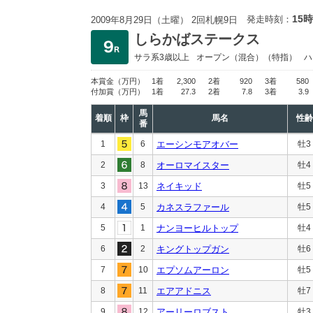
15時
発走時刻：
2009年8月29日（土曜） 2回札幌9日
しらかばステークス
サラ系3歳以上
オープン
（混合）（特指）
ハ
本賞金
（万円）
1着
2,300
2着
920
3着
580
付加賞
（万円）
1着
27.3
2着
7.8
3着
3.9
馬
着順
枠
馬名
性齢
番
1
6
エーシンモアオバー
牡3
2
8
オーロマイスター
牡4
3
13
ネイキッド
牡5
4
5
カネスラファール
牡5
5
1
ナンヨーヒルトップ
牡4
6
2
キングトップガン
牡6
7
10
エプソムアーロン
牡5
8
11
エアアドニス
牡7
9
12
アーリーロブスト
牡3