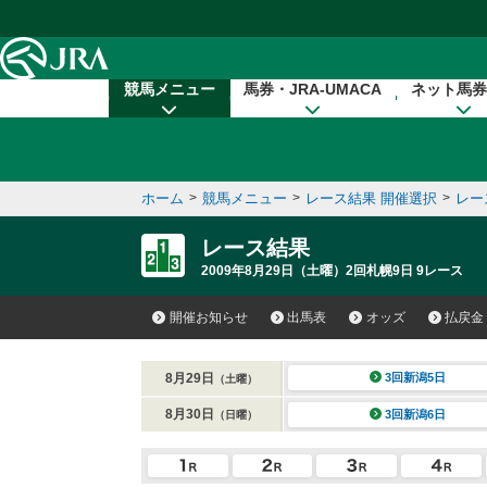
本文へ移動する
競馬メニュー
馬券・JRA-UMACA
ネット馬券
ホーム
>
競馬メニュー
>
レース結果 開催選択
>
レー
レース結果
2009年8月29日（土曜）2回札幌9日 9レース
開催お知らせ
出馬表
オッズ
払戻金
8月29日
3回新潟5日
（土曜）
8月30日
3回新潟6日
（日曜）