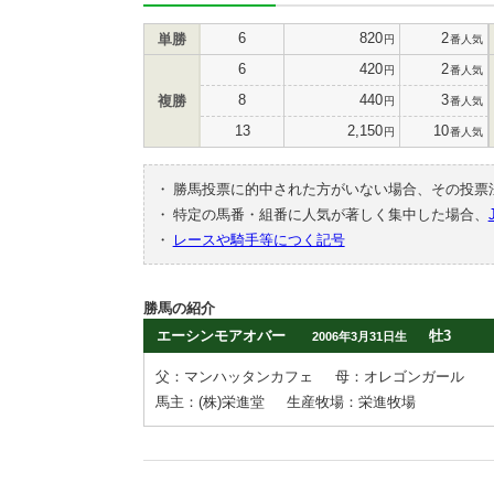
6
820
2
単勝
円
番人気
6
420
2
円
番人気
8
440
3
複勝
円
番人気
13
2,150
10
円
番人気
・
勝馬投票に的中された方がいない場合、その投票
・
特定の馬番・組番に人気が著しく集中した場合、
・
レースや騎手等につく記号
勝馬の紹介
エーシンモアオバー
牡3
2006年3月31日生
父：マンハッタンカフェ
母：オレゴンガール
馬主：(株)栄進堂
生産牧場：栄進牧場