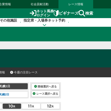
企業情報
社会貢献活動
レース情報
ネット馬券
検索
ビギナーズ
ログイン
その他施設
指定席・入場券ネット予約
情報
今週の注目レース
札幌1日
開催選択へ戻る
レース選択へ戻る
札幌2日