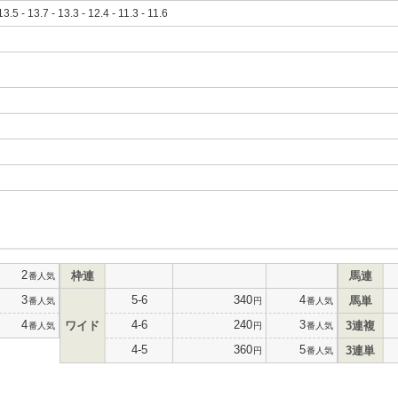
13.5 - 13.7 - 13.3 - 12.4 - 11.3 - 11.6
2
枠連
馬連
番人気
3
5-6
340
4
馬単
番人気
円
番人気
4
4-6
240
3
ワイド
3連複
番人気
円
番人気
4-5
360
5
3連単
円
番人気