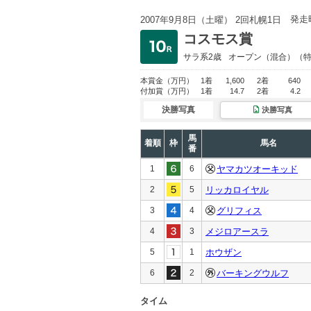
発走
2007年9月8日（土曜） 2回札幌1日
コスモス賞
サラ系2歳
オープン
（混合）（
本賞金
（万円）
1着
1,600
2着
640
付加賞
（万円）
1着
14.7
2着
4.2
決勝写真
決勝写真
馬
着順
枠
馬名
番
1
6
ヤマカツオーキッド
2
5
リッカロイヤル
3
4
グリフィス
4
3
メジロアースラ
5
1
ホウザン
6
2
バーキングウルフ
タイム