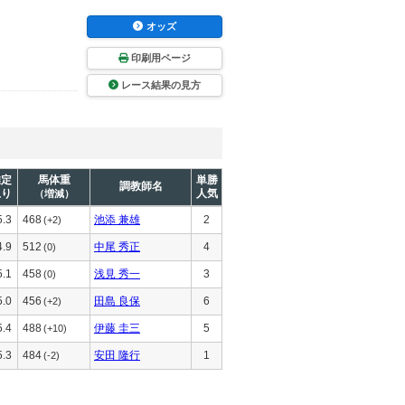
オッズ
印刷用ページ
レース結果の見方
推定
馬体重
単勝
調教師名
上り
人気
（増減）
5.3
468
池添 兼雄
2
(+2)
4.9
512
中尾 秀正
4
(0)
5.1
458
浅見 秀一
3
(0)
5.0
456
田島 良保
6
(+2)
5.4
488
伊藤 圭三
5
(+10)
5.3
484
安田 隆行
1
(-2)