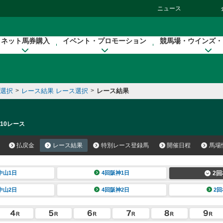
ニュース
ネット馬券購入
イベント・プロモーション
競馬場・ウインズ・
催選択
>
レース結果 レース選択
>
レース結果
 10レース
払戻金
レース結果
特別レース登録馬
開催日程
馬場
中山1日
4回阪神1日
2回
中山2日
4回阪神2日
2回