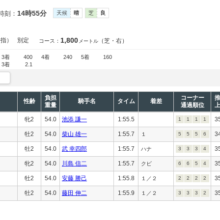
14時55分
時刻：
天候
晴
芝
良
1,800
特指）
別定
（芝・右）
コース：
メートル
3着
400
4着
240
5着
160
3着
2.1
負担
コーナー
性齢
騎手名
タイム
着差
重量
通過順位
牝2
54.0
池添 謙一
1:55.5
3
1
1
1
1
牡2
54.0
柴山 雄一
1:55.7
3
１
5
5
5
6
牡2
54.0
武 幸四郎
1:55.7
3
ハナ
3
3
3
4
牝2
54.0
川島 信二
1:55.7
3
クビ
6
6
5
4
牡2
54.0
安藤 勝己
1:55.8
3
１／２
2
2
2
2
牡2
54.0
藤田 伸二
1:55.9
3
１／２
3
3
3
2