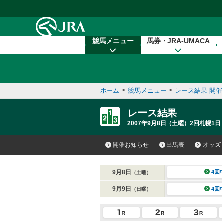
本文へ移動する
競馬メニュー
馬券・JRA-UMACA
ホーム
>
競馬メニュー
>
レース結果 開
レース結果
2007年9月8日（土曜）2回札幌1日
開催お知らせ
出馬表
オッズ
9月8日
4回
（土曜）
9月9日
4回
（日曜）