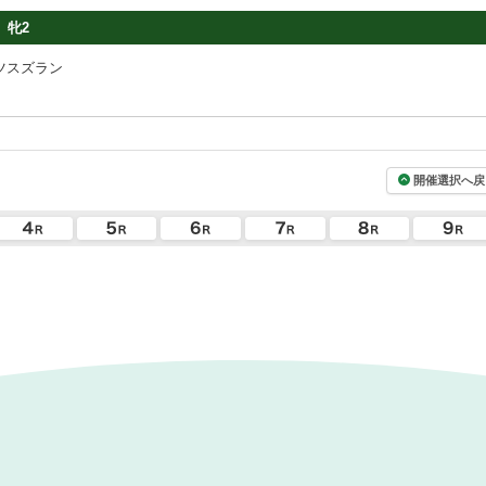
牝2
ツスズラン
開催選択へ戻