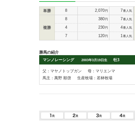
8
2,070
7
単勝
円
番人気
8
380
7
円
番人気
4
230
4
複勝
円
番人気
7
120
1
円
番人気
勝馬の紹介
マンノレーシング
牡3
2003年3月19日生
父：マヤノトップガン
母：マリエンマ
馬主：萬野 順啓
生産牧場：若林牧場