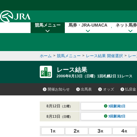
本文へ移動する
競馬メニュー
馬券・JRA-UMACA
ネット馬券
ホーム
>
競馬メニュー
>
レース結果 開催選択
>
レー
レース結果
2006年8月13日（日曜）1回札幌2日 11レース
開催お知らせ
出馬表
オッズ
払戻金
8月12日
3回新潟1日
（土曜）
8月13日
3回新潟2日
（日曜）