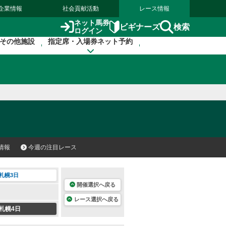
企業情報
社会貢献活動
レース情報
ネット馬券
検索
ビギナーズ
ログイン
その他施設
指定席・入場券ネット予約
情報
今週の注目レース
札幌3日
開催選択へ戻る
レース選択へ戻る
札幌4日