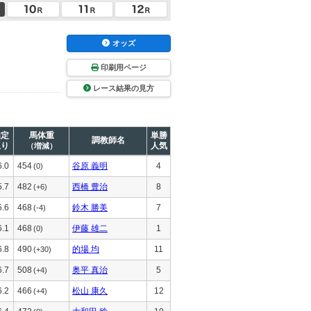
オッズ
印刷用ページ
レース結果の見方
推定
馬体重
単勝
調教師名
上り
人気
（増減）
6.0
454
谷原 義明
4
(0)
5.7
482
西橋 豊治
8
(+6)
5.6
468
鈴木 勝美
7
(-4)
6.1
468
伊藤 雄二
1
(0)
6.8
490
的場 均
11
(+30)
6.7
508
奥平 真治
5
(+4)
6.2
466
松山 康久
12
(+4)