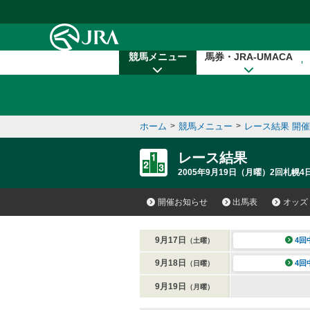
本文へ移動する
競馬メニュー
馬券・JRA-UMACA
ホーム
>
競馬メニュー
>
レース結果 開
レース結果
2005年9月19日（月曜）2回札幌4
開催お知らせ
出馬表
オッズ
9月17日
4回
（土曜）
9月18日
4回
（日曜）
9月19日
（月曜）