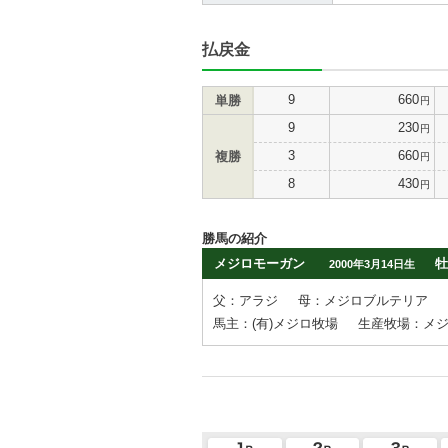
払戻金
9
660
単勝
円
9
230
円
3
660
複勝
円
8
430
円
勝馬の紹介
メジロモーガン
牡
2000年3月14日生
父：アラジ
母：メジロブルテリア
馬主：(有)メジロ牧場
生産牧場：メ