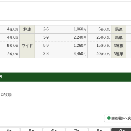
4
2-5
1,060
5
枠連
馬連
番人気
円
番人気
4
3-9
2,240
25
馬単
番人気
円
番人気
8
8-9
1,260
15
ワイド
3連複
番人気
円
番人気
7
3-8
4,450
40
3連単
番人気
円
番人気
5
ジロ牧場
開催選択へ戻