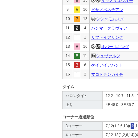
8
15
サキノリュウオー
9
10
ピサノベネチアン
10
13
シシャモムスメ
11
4
ハンマークラヴィア
12
1
サファイアリング
13
16
オパールキング
14
11
シュヴァルツ
15
6
ケイアイアバント
16
2
マコトテンカイチ
タイム
ハロンタイム
12.2 - 10.7 - 11.3 - 
上り
4F 48.0 - 3F 36.7
コーナー通過順位
3コーナー
7,12(1,2,6,13)(
9
,
4コーナー
7,12-13(1,2,6,14)(4