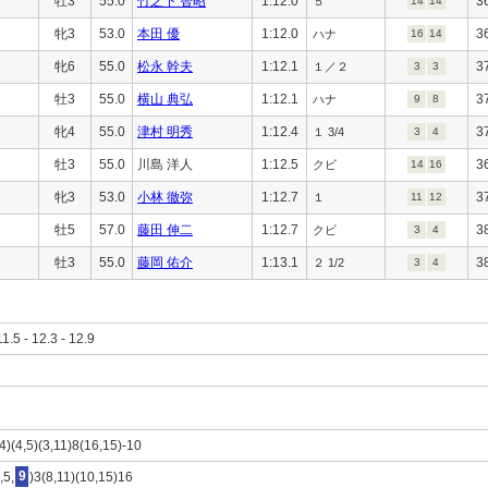
牡3
55.0
竹之下 智昭
1:12.0
3
５
14
14
牝3
53.0
本田 優
1:12.0
3
ハナ
16
14
牝6
55.0
松永 幹夫
1:12.1
3
１／２
3
3
牡3
55.0
横山 典弘
1:12.1
3
ハナ
9
8
牝4
55.0
津村 明秀
1:12.4
3
１ 3/4
3
4
牡3
55.0
川島 洋人
1:12.5
3
クビ
14
16
牝3
53.0
小林 徹弥
1:12.7
3
１
11
12
牡5
57.0
藤田 伸二
1:12.7
3
クビ
3
4
牡3
55.0
藤岡 佑介
1:13.1
3
２ 1/2
3
4
11.5 - 12.3 - 12.9
14)(4,5)(3,11)8(16,15)-10
,5,
9
)3(8,11)(10,15)16