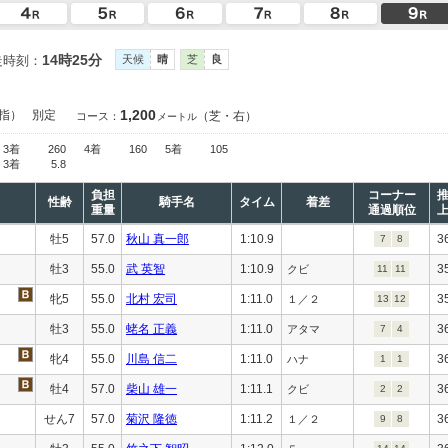
14時25分
走時刻：
天候
晴
芝
良
1,200
指）
別定
（芝・右）
コース：
メートル
3着
260
4着
160
5着
105
3着
5.8
負担
コーナー
性齢
騎手名
タイム
着差
重量
通過順位
牡5
57.0
秋山 真一郎
1:10.9
3
7
8
牡3
55.0
武 英智
1:10.9
3
クビ
11
11
牝5
55.0
北村 宏司
1:11.0
3
１／２
13
12
牡3
55.0
蛯名 正義
1:11.0
3
アタマ
7
4
牝4
55.0
川島 信二
1:11.0
3
ハナ
1
1
牡4
57.0
柴山 雄一
1:11.1
3
クビ
2
2
せん7
57.0
菊沢 隆徳
1:11.2
3
１／２
9
8