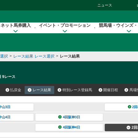
ニュース
ネット馬券購入
イベント・プロモーション
競馬場・ウインズ・
催選択
>
レース結果 レース選択
>
レース結果
日 9レース
払戻金
レース結果
特別レース登録馬
開催日程
馬場
中山3日
2回
中山4日
4回阪神3日
4回阪神4日
2回