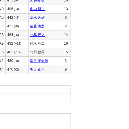
6.4
472
大和田 稔
10
(0)
6.0
496
山内 研二
13
(-4)
7.5
442
清水 久雄
6
(+6)
7.1
432
後藤 由之
2
(-6)
7.8
464
小島 茂之
14
(-6)
6.9
432
鈴木 英二
16
(+12)
7.5
462
北川 数男
15
(-18)
8.1
480
南田 美知雄
3
(-8)
8.4
476
坂口 正大
9
(-2)