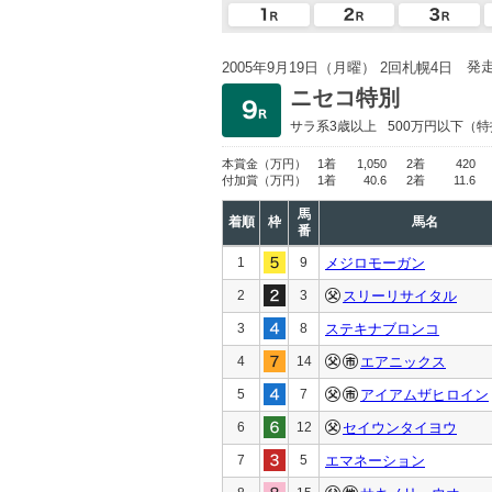
発
2005年9月19日（月曜） 2回札幌4日
ニセコ特別
サラ系3歳以上
500万円以下
（特
本賞金
（万円）
1着
1,050
2着
420
付加賞
（万円）
1着
40.6
2着
11.6
馬
着順
枠
馬名
番
1
9
メジロモーガン
2
3
スリーリサイタル
3
8
ステキナブロンコ
4
14
エアニックス
5
7
アイアムザヒロイン
6
12
セイウンタイヨウ
7
5
エマネーション