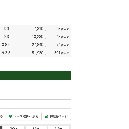
3-9
7,310
25
円
番人気
9-3
13,230
48
円
番人気
3-8-9
27,840
74
円
番人気
9-3-8
151,930
391
円
番人気
る
レース選択へ戻る
印刷用ページ