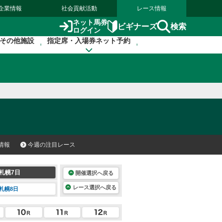
企業情報
社会貢献活動
レース情報
ネット馬券
検索
ビギナーズ
ログイン
その他施設
指定席・入場券ネット予約
情報
今週の注目レース
札幌7日
開催選択へ戻る
レース選択へ戻る
札幌8日