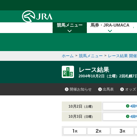
本文へ移動する
競馬メニュー
馬券・JRA-UMACA
ホーム
>
競馬メニュー
>
レース結果 開
レース結果
2004年10月2日（土曜）2回札幌7
開催お知らせ
出馬表
オッズ
10月2日
4回
（土曜）
10月3日
4回
（日曜）