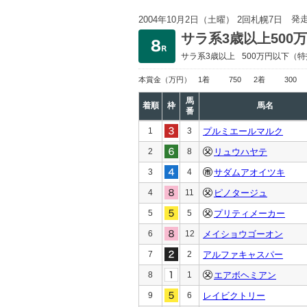
発
2004年10月2日（土曜） 2回札幌7日
サラ系3歳以上500
サラ系3歳以上
500万円以下
（特
本賞金
（万円）
1着
750
2着
300
馬
着順
枠
馬名
番
1
3
プルミエールマルク
2
8
リュウハヤテ
3
4
サダムアオイツキ
4
11
ピノタージュ
5
5
プリティメーカー
6
12
メイショウゴーオン
7
2
アルファキャスパー
8
1
エアボヘミアン
9
6
レイビクトリー