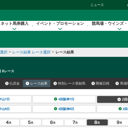
ニュース
ネット馬券購入
イベント・プロモーション
競馬場・ウインズ・
催選択
>
レース結果 レース選択
>
レース結果
日 8レース
払戻金
レース結果
特別レース登録馬
開催日程
馬場
中山7日
4回阪神7日
2回
中山8日
4回阪神8日
2回