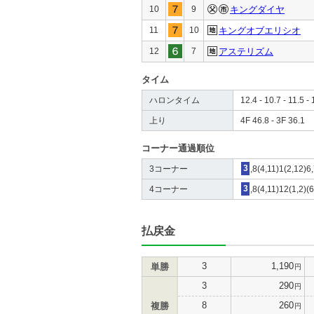
10
9
キングダイヤ
11
10
キングオブエリシオ
12
7
アステリズム
タイム
ハロンタイム
12.4 - 10.7 - 11.5 - 
上り
4F 46.8 - 3F 36.1
コーナー通過順位
3コーナー
3
,8(4,11)1(2,12)6
4コーナー
3
,8(4,11)12(1,2)(
払戻金
3
1,190
単勝
円
3
290
円
8
260
複勝
円