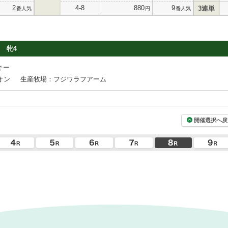
2
4-8
880
9
3連単
番人気
円
番人気
牝4
キー
オン
生産牧場：フジワラフアーム
開催選択へ戻