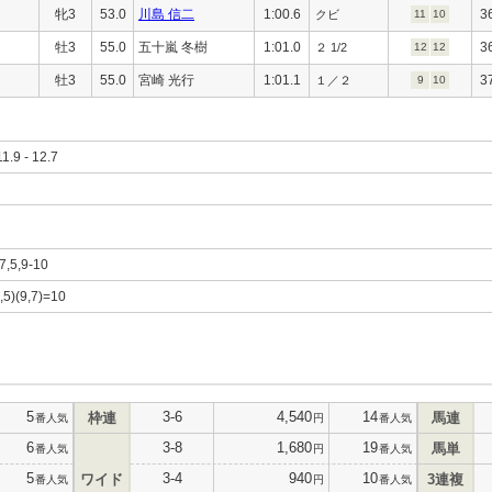
牝3
53.0
川島 信二
1:00.6
3
クビ
11
10
牡3
55.0
五十嵐 冬樹
1:01.0
3
２ 1/2
12
12
牡3
55.0
宮崎 光行
1:01.1
3
１／２
9
10
11.9 - 12.7
,7,5,9-10
6,5)(9,7)=10
5
3-6
4,540
14
枠連
馬連
番人気
円
番人気
6
3-8
1,680
19
馬単
番人気
円
番人気
5
3-4
940
10
ワイド
3連複
番人気
円
番人気