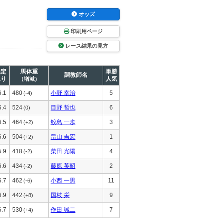
オッズ
印刷用ページ
レース結果の見方
推定
馬体重
単勝
調教師名
上り
人気
（増減）
6.1
480
小野 幸治
5
(-4)
6.4
524
目野 哲也
6
(0)
6.5
464
鮫島 一歩
3
(+2)
6.6
504
畠山 吉宏
1
(+2)
5.9
418
柴田 光陽
4
(-2)
6.6
434
藤原 英昭
2
(-2)
6.7
462
小西 一男
11
(-6)
6.9
442
国枝 栄
9
(+8)
6.7
530
作田 誠二
7
(+4)