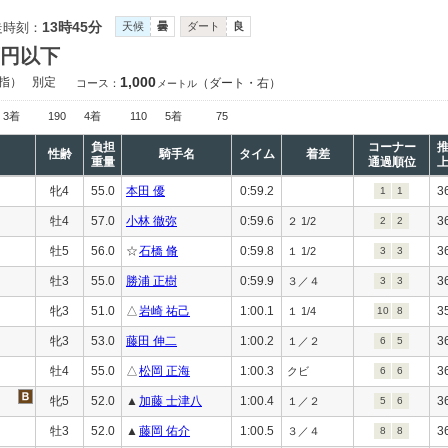
13時45分
走時刻：
天候
曇
ダート
良
万円以下
1,000
指）
別定
（ダート・右）
コース：
メートル
3着
190
4着
110
5着
75
負担
コーナー
性齢
騎手名
タイム
着差
重量
通過順位
牝4
55.0
本田 優
0:59.2
3
1
1
牡4
57.0
小林 徹弥
0:59.6
3
２ 1/2
2
2
牡5
56.0
☆
石橋 脩
0:59.8
3
１ 1/2
3
3
牡3
55.0
勝浦 正樹
0:59.9
3
３／４
3
3
牝3
51.0
△
岩崎 祐己
1:00.1
3
１ 1/4
10
8
牝3
53.0
藤田 伸二
1:00.2
3
１／２
6
5
牡4
55.0
△
松岡 正海
1:00.3
3
クビ
6
6
牝5
52.0
▲
加藤 士津八
1:00.4
3
１／２
5
6
牡3
52.0
▲
藤岡 佑介
1:00.5
3
３／４
8
8