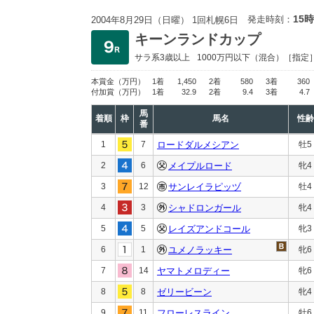
15時
発走時刻：
2004年8月29日（日曜） 1回札幌6日
キーンランドカップ
サラ系3歳以上
1000万円以下
（混合）［指定
本賞金
（万円）
1着
1,450
2着
580
3着
360
付加賞
（万円）
1着
32.9
2着
9.4
3着
4.7
馬
着順
枠
馬名
性齢
番
1
7
ロードダルメシアン
牡5
2
6
メイプルロード
牝4
3
12
サンレイラピッヅ
牡4
4
3
シャドロンガール
牝4
5
5
レイズアンドコール
牝3
6
1
ユメノラッキー
牝6
7
14
ヤマトメロディー
牝6
8
8
ゼリービーン
牝4
9
11
フローレスライン
牡6