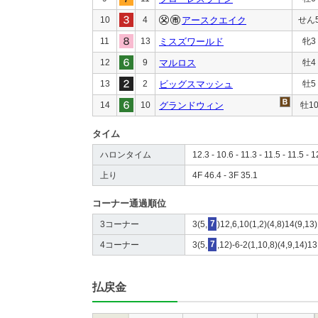
10
4
アースクエイク
せん
11
13
ミスズワールド
牝3
12
9
マルロス
牡4
13
2
ビッグスマッシュ
牡5
14
10
グランドウィン
牡1
タイム
ハロンタイム
12.3 - 10.6 - 11.3 - 11.5 - 11.5 - 1
上り
4F 46.4 - 3F 35.1
コーナー通過順位
3コーナー
3(5,
7
)12,6,10(1,2)(4,8)14(9,13
4コーナー
3(5,
7
,12)-6-2(1,10,8)(4,9,14)13
払戻金