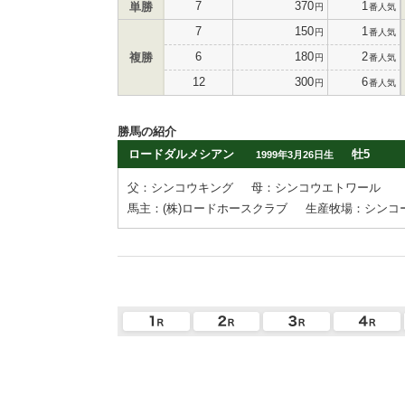
7
370
1
単勝
円
番人気
7
150
1
円
番人気
6
180
2
複勝
円
番人気
12
300
6
円
番人気
勝馬の紹介
ロードダルメシアン
牡5
1999年3月26日生
父：シンコウキング
母：シンコウエトワール
馬主：(株)ロードホースクラブ
生産牧場：シンコ