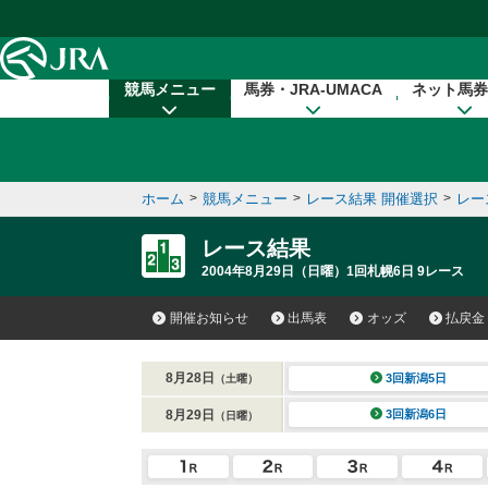
本文へ移動する
競馬メニュー
馬券・JRA-UMACA
ネット馬券
ホーム
>
競馬メニュー
>
レース結果 開催選択
>
レー
レース結果
2004年8月29日（日曜）1回札幌6日 9レース
開催お知らせ
出馬表
オッズ
払戻金
8月28日
3回新潟5日
（土曜）
8月29日
3回新潟6日
（日曜）