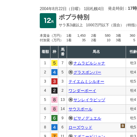
17時
発走時刻：
2004年8月22日（日曜） 1回札幌4日
ポプラ特別
サラ系3歳以上
1000万円以下
（混合）（特指
本賞金
（万円）
1着
1,450
2着
580
3着
360
付加賞
（万円）
1着
35
2着
10
3着
5
馬
着順
枠
馬名
性齢
番
1
7
ナムラビルシャナ
牡3
2
5
グラスボンバー
牡4
3
3
テイエムミシルオー
牡5
4
2
ワンダーボーイ
牡4
5
13
サンレイラピッヅ
牡4
6
14
サウスポール
牡4
7
9
ピサノデュエル
牡5
8
6
ローズウッド
牝5
9
11
エボニービジョン
牡3