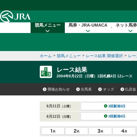
本文へ移動する
競馬メニュー
馬券・JRA-UMACA
ネット馬券
ホーム
>
競馬メニュー
>
レース結果 開催選択
>
レー
レース結果
2004年8月22日（日曜）1回札幌4日 12レース
開催お知らせ
出馬表
オッズ
払戻金
8月21日
3回新潟3日
（土曜）
8月22日
3回新潟4日
（日曜）