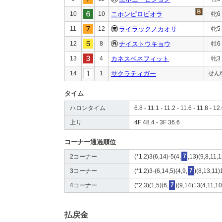
10
10
ニホンピロビオラ
牝6
11
12
ライラックノカオリ
牝5
12
8
ナイストウキョウ
牡6
13
4
カネスベネフィット
牝3
14
1
サクラティガー
せん
タイム
ハロンタイム
6.8 - 11.1 - 11.2 - 11.6 - 11.8 - 12
上り
4F 48.4 - 3F 36.6
コーナー通過順位
2コーナー
(*1,2)3(6,14)-5(4,
7
,13)(9,8,11,
3コーナー
(*1,2)3-(6,14,5)(4,9,
7
)(8,13,11)
4コーナー
(*2,3)(1,5)(6,
7
)(9,14)13(4,11,10
払戻金