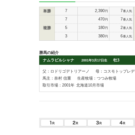
7
2,390
7
単勝
円
番人気
7
470
7
円
番人気
5
180
2
複勝
円
番人気
3
380
6
円
番人気
勝馬の紹介
ナムラビルシャナ
牡3
2001年3月17日生
父：ロドリゴデトリアーノ
母：コスモトップレデ
馬主：奈村 信重
生産牧場：つつみ牧場
取引市場：2001年
北海道10月市場