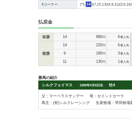
4コーナー
(*5,
14
)(7,15,13)(4,9,11)(3,6,16
払戻金
14
990
6
単勝
円
番人気
14
220
6
円
番人気
9
180
3
複勝
円
番人気
11
130
1
円
番人気
勝馬の紹介
シルクフェイマス
牡4
1999年4月8日生
父：マーベラスサンデー
母：セイントセーラ
馬主：(有)シルクレーシング
生産牧場：早田牧場