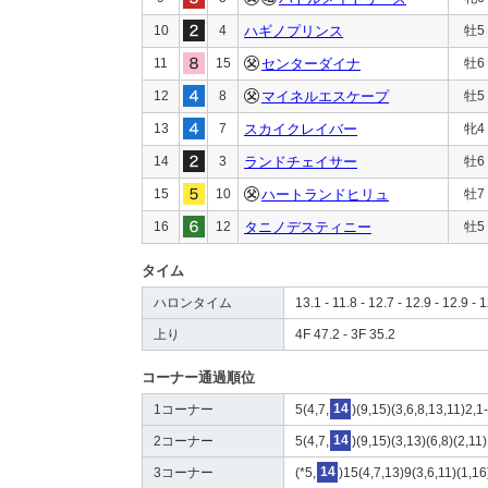
10
4
ハギノプリンス
牡5
11
15
センターダイナ
牡6
12
8
マイネルエスケープ
牡5
13
7
スカイクレイバー
牝4
14
3
ランドチェイサー
牡6
15
10
ハートランドヒリュ
牡7
16
12
タニノデスティニー
牡5
タイム
ハロンタイム
13.1 - 11.8 - 12.7 - 12.9 - 12.9 - 1
上り
4F 47.2 - 3F 35.2
コーナー通過順位
1コーナー
5(4,7,
14
)(9,15)(3,6,8,13,11)2,1
2コーナー
5(4,7,
14
)(9,15)(3,13)(6,8)(2,11
3コーナー
(*5,
14
)15(4,7,13)9(3,6,11)(1,16