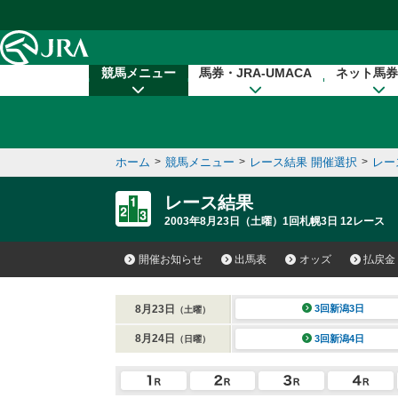
本文へ移動する
競馬メニュー
馬券・JRA-UMACA
ネット馬券
ホーム
>
競馬メニュー
>
レース結果 開催選択
>
レー
レース結果
2003年8月23日（土曜）1回札幌3日 12レース
開催お知らせ
出馬表
オッズ
払戻金
8月23日
3回新潟3日
（土曜）
8月24日
3回新潟4日
（日曜）