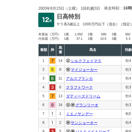
16時
発走時刻：
2003年8月23日（土曜） 1回札幌3日
日高特別
サラ系3歳以上
1000万円以下
（混合）［指定
本賞金
（万円）
1着
1,450
2着
580
3着
360
付加賞
（万円）
1着
37.1
2着
10.6
3着
5.3
馬
着順
枠
馬名
性齢
番
1
14
シルクフェイマス
牡4
2
9
マイジョーカー
牡3
3
11
アルスブランカ
牡4
4
6
クラフトワーク
牡3
5
13
ダディーズドリーム
牡4
6
16
グランリーオ
牡3
7
1
ミエノサンデー
牝5
8
2
サンショーオー
牡4
9
5
バトルメイトリーズ
牝6