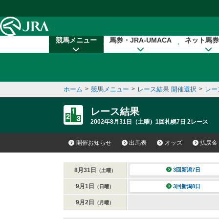
本文へ移動する
競馬メニュー
馬券・JRA-UMACA
ネット馬券
ホーム
>
競馬メニュー
>
レース結果 開催選択
>
レー
レース結果
2002年8月31日（土曜）1回札幌7日 2レース
開催お知らせ
出馬表
オッズ
払戻金
8月31日
3回新潟7日
（土曜）
9月1日
3回新潟8日
（日曜）
9月2日
（月曜）