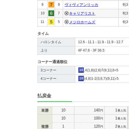
9
9
ヴィヴィアンリッカ
牝3
10
7
キャリアリスト
牝3
11
5
メジロホームズ
牝3
タイム
ハロンタイム
12.6 - 11.1 - 11.9 - 11.9 - 12.7
上り
4F 47.6 - 3F 36.5
コーナー通過順位
3コーナー
10
,4(1,8)(2,6)7(9,11)3=5
4コーナー
10
(4,8)1-2(3,6,7)(9,11)-5
払戻金
10
140
1
単勝
円
番人気
10
100
1
円
番人気
1
120
2
複勝
円
番人気