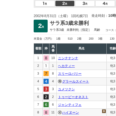
10時
発走時刻：
2002年8月31日（土曜） 1回札幌7日
サラ系3歳未勝利
サラ系3歳
未勝利
牝［指定］
馬齢
コース
本賞金
（万円）
1着
510
2着
200
3着
130
馬
着順
枠
馬名
性齢
番
1
10
ニンナナンナ
牝3
2
1
ヘカティー
牝3
3
8
スリーロバリー
牝3
4
4
グラールスイート
牝3
5
3
ユメツクシ
牝3
6
2
トゥービーオネスト
牝3
7
6
ジャンティフェ
牝3
8
11
ハイヌーン
牝3