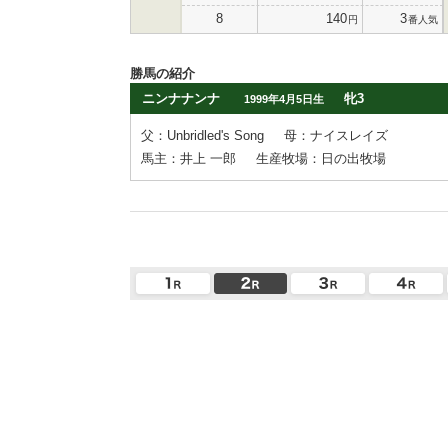
8
140
3
円
番人気
勝馬の紹介
ニンナナンナ
牝3
1999年4月5日生
父：Unbridled's Song
母：ナイスレイズ
馬主：井上 一郎
生産牧場：日の出牧場