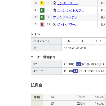
10
6
センタージール
牡2
11
8
ムーンライトカフェ
牡2
12
9
アサクサマンテン
牝2
13
12
ヴァレノワール
牡2
タイム
ハロンタイム
12.5 - 10.7 - 11.1 - 11.9 - 11.5
上り
4F 45.2 - 3F 34.5
コーナー通過順位
3コーナー
(1,*10)(3,
13
)(2,5)(7,8)-4(9,11)
4コーナー
(*1,10)
13
,3,5-2(7,8)(4,11)9-6=
払戻金
13
750
3
単勝
円
番人気
13
220
4
円
番人気