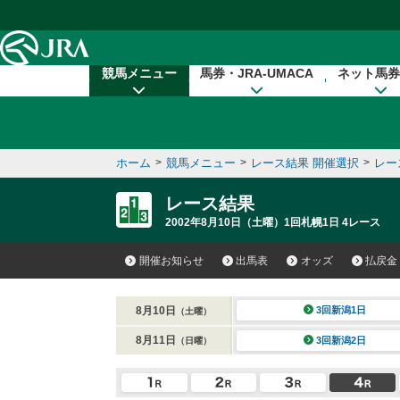
本文へ移動する
競馬メニュー
馬券・JRA-UMACA
ネット馬券
ホーム
>
競馬メニュー
>
レース結果 開催選択
>
レー
レース結果
2002年8月10日（土曜）1回札幌1日 4レース
開催お知らせ
出馬表
オッズ
払戻金
8月10日
3回新潟1日
（土曜）
8月11日
3回新潟2日
（日曜）