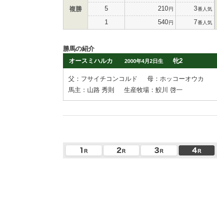
5
210
3
複勝
円
番人気
1
540
7
円
番人気
勝馬の紹介
オースミハルカ
牝2
2000年4月2日生
父：フサイチコンコルド
母：ホッコーオウカ
馬主：山路 秀則
生産牧場：鮫川 啓一