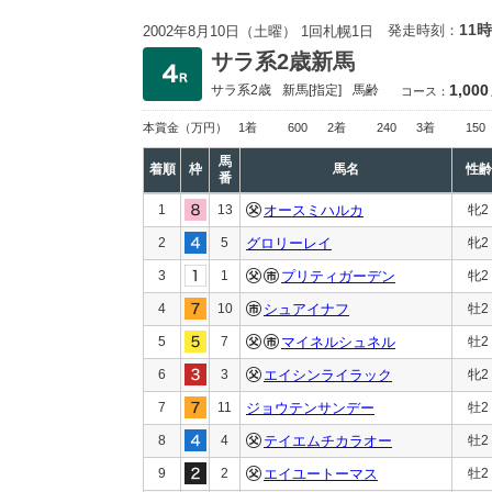
11時
発走時刻：
2002年8月10日（土曜） 1回札幌1日
サラ系2歳新馬
1,000
サラ系2歳
新馬
[指定]
馬齢
コース：
本賞金
（万円）
1着
600
2着
240
3着
150
馬
着順
枠
馬名
性齢
番
1
13
オースミハルカ
牝2
2
5
グロリーレイ
牝2
3
1
プリティガーデン
牝2
4
10
シュアイナフ
牡2
5
7
マイネルシュネル
牡2
6
3
エイシンライラック
牝2
7
11
ジョウテンサンデー
牡2
8
4
テイエムチカラオー
牡2
9
2
エイユートーマス
牡2