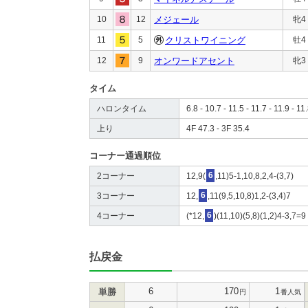
10
12
メジェール
牝4
11
5
クリストワイニング
牡4
12
9
オンワードアセント
牝3
タイム
ハロンタイム
6.8 - 10.7 - 11.5 - 11.7 - 11.9 - 11
上り
4F 47.3 - 3F 35.4
コーナー通過順位
2コーナー
12,9(
6
,11)5-1,10,8,2,4-(3,7)
3コーナー
12,
6
,11(9,5,10,8)1,2-(3,4)7
4コーナー
(*12,
6
)(11,10)(5,8)(1,2)4-3,7=9
払戻金
6
170
1
単勝
円
番人気