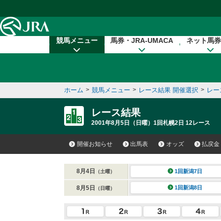
本文へ移動する
競馬メニュー
馬券・JRA-UMACA
ネット馬券
ホーム
>
競馬メニュー
>
レース結果 開催選択
>
レー
レース結果
2001年8月5日（日曜）1回札幌2日 12レース
開催お知らせ
出馬表
オッズ
払戻金
8月4日
1回新潟7日
（土曜）
8月5日
1回新潟8日
（日曜）