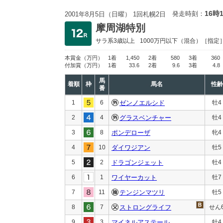
16時
発走時刻：
2001年8月5日（日曜） 1回札幌2日
摩周湖特別
サラ系3歳以上
1000万円以下
（混合）［指定
本賞金
（万円）
1着
1,450
2着
580
3着
360
付加賞
（万円）
1着
33.6
2着
9.6
3着
4.8
馬
着順
枠
馬名
性齢
番
1
6
ゼンノエルシド
牡4
2
4
グラスベンチャー
牡4
3
8
ポンデローザ
牝4
4
10
ダイワジアン
牡5
5
2
ドラゴンジェット
牡4
6
1
ワイヤーカット
牡7
7
11
テンジンマツリ
牡5
8
7
ストロングライフ
せん
9
3
マイネルアステール
牡4