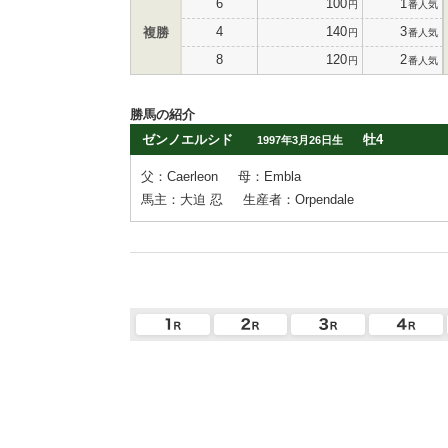
6
100
1
円
番人気
4
140
3
複勝
円
番人気
8
120
2
円
番人気
勝馬の紹介
ゼンノエルシド
牡4
1997年3月26日生
父：Caerleon
母：Embla
馬主：大迫 忍
生産者：Orpendale