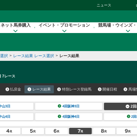
ニュース
ネット馬券購入
イベント・プロモーション
競馬場・ウインズ・
催選択
>
レース結果 レース選択
>
レース結果
日 7レース
払戻金
レース結果
特別レース登録馬
開催日程
馬場
中山3日
4回阪神3日
2回
中山4日
4回阪神4日
2回