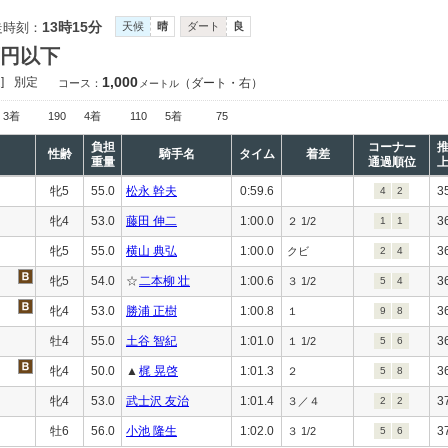
13時15分
走時刻：
天候
晴
ダート
良
万円以下
1,000
]
別定
（ダート・右）
コース：
メートル
3着
190
4着
110
5着
75
負担
コーナー
性齢
騎手名
タイム
着差
重量
通過順位
牝5
55.0
松永 幹夫
0:59.6
3
4
2
牝4
53.0
藤田 伸二
1:00.0
3
２ 1/2
1
1
牝5
55.0
横山 典弘
1:00.0
3
クビ
2
4
牝5
54.0
☆
二本柳 壮
1:00.6
3
３ 1/2
5
4
牝4
53.0
勝浦 正樹
1:00.8
3
１
9
8
牡4
55.0
土谷 智紀
1:01.0
3
１ 1/2
5
6
牝4
50.0
▲
梶 晃啓
1:01.3
3
２
5
8
牝4
53.0
武士沢 友治
1:01.4
3
３／４
2
2
牡6
56.0
小池 隆生
1:02.0
3
３ 1/2
5
6