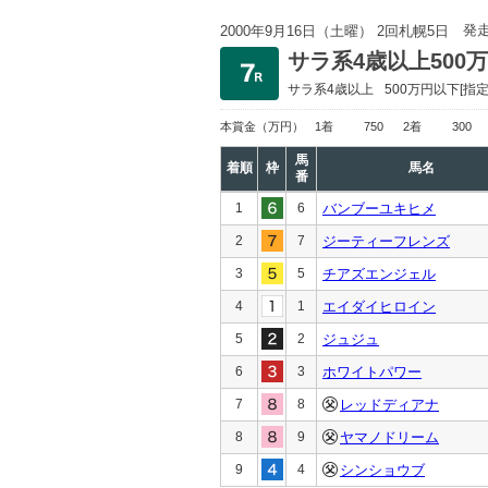
発
2000年9月16日（土曜） 2回札幌5日
サラ系4歳以上500
サラ系4歳以上
500万円以下
[指定
本賞金
（万円）
1着
750
2着
300
馬
着順
枠
馬名
番
1
6
バンブーユキヒメ
2
7
ジーティーフレンズ
3
5
チアズエンジェル
4
1
エイダイヒロイン
5
2
ジュジュ
6
3
ホワイトパワー
7
8
レッドディアナ
8
9
ヤマノドリーム
9
4
シンショウブ