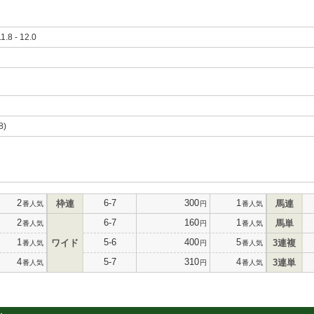
11.8 - 12.0
8)
2
6-7
300
1
枠連
馬連
番人気
円
番人気
2
6-7
160
1
馬単
番人気
円
番人気
1
5-6
400
5
ワイド
3連複
番人気
円
番人気
4
5-7
310
4
3連単
番人気
円
番人気