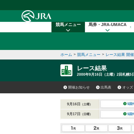
本文へ移動する
競馬メニュー
馬券・JRA-UMACA
ホーム
>
競馬メニュー
>
レース結果 開
レース結果
2000年9月16日（土曜）2回札幌5
開催お知らせ
出馬表
オッズ
9月16日
5回
（土曜）
9月17日
5回
（日曜）