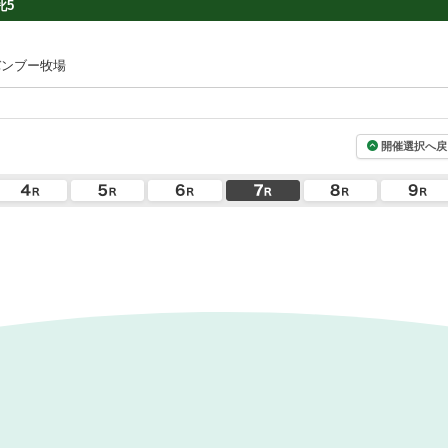
牝5
バンブー牧場
開催選択へ戻