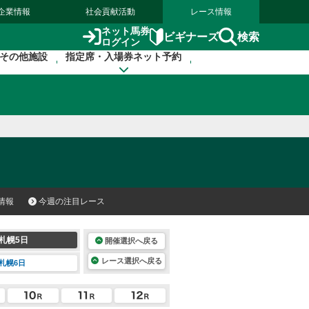
企業情報
社会貢献活動
レース情報
ネット馬券
検索
ビギナーズ
ログイン
その他施設
指定席・入場券ネット予約
情報
今週の注目レース
札幌5日
開催選択へ戻る
レース選択へ戻る
札幌6日