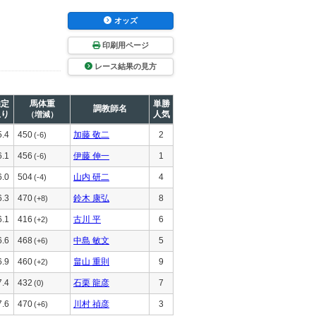
オッズ
印刷用ページ
レース結果の見方
推定
馬体重
単勝
調教師名
上り
人気
（増減）
5.4
450
加藤 敬二
2
(-6)
6.1
456
伊藤 伸一
1
(-6)
6.0
504
山内 研二
4
(-4)
6.3
470
鈴木 康弘
8
(+8)
6.1
416
古川 平
6
(+2)
6.6
468
中島 敏文
5
(+6)
6.9
460
畠山 重則
9
(+2)
7.4
432
石栗 龍彦
7
(0)
7.6
470
川村 禎彦
3
(+6)