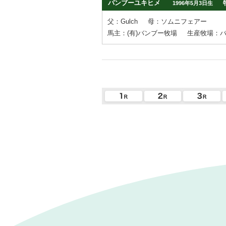
バンブーユキヒメ
1996年5月3日生
父：Gulch
母：ソムニフェアー
馬主：(有)バンブー牧場
生産牧場：