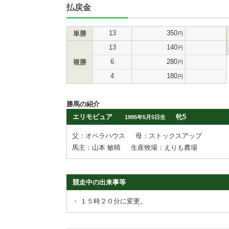
払戻金
13
350
単勝
円
13
140
円
6
280
複勝
円
4
180
円
勝馬の紹介
エリモピュア
牝5
1995年5月5日生
父：オペラハウス
母：ストックスアップ
馬主：山本 敏晴
生産牧場：えりも農場
競走中の出来事等
・
１５時２０分に変更。