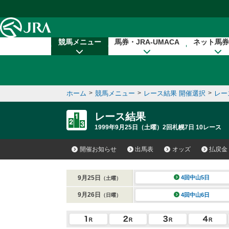
本文へ移動する
競馬メニュー
馬券・JRA-UMACA
ネット馬券
ホーム
>
競馬メニュー
>
レース結果 開催選択
>
レー
レース結果
1999年9月25日（土曜）2回札幌7日 10レース
開催お知らせ
出馬表
オッズ
払戻金
9月25日
4回中山5日
（土曜）
9月26日
4回中山6日
（日曜）