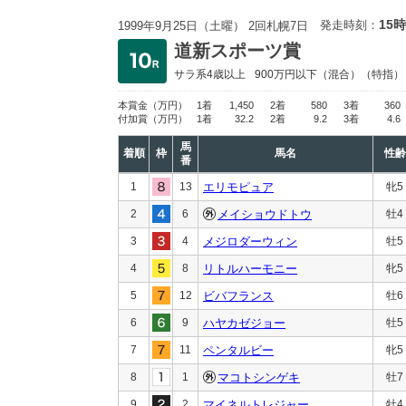
15時
発走時刻：
1999年9月25日（土曜） 2回札幌7日
道新スポーツ賞
サラ系4歳以上
900万円以下
（混合）（特指）
本賞金
（万円）
1着
1,450
2着
580
3着
360
付加賞
（万円）
1着
32.2
2着
9.2
3着
4.6
馬
着順
枠
馬名
性齢
番
1
13
エリモピュア
牝5
2
6
メイショウドトウ
牡4
3
4
メジロダーウィン
牡5
4
8
リトルハーモニー
牝5
5
12
ビバフランス
牡6
6
9
ハヤカゼジョー
牡5
7
11
ペンタルビー
牝5
8
1
マコトシンゲキ
牡7
9
2
マイネルトレジャー
牡4