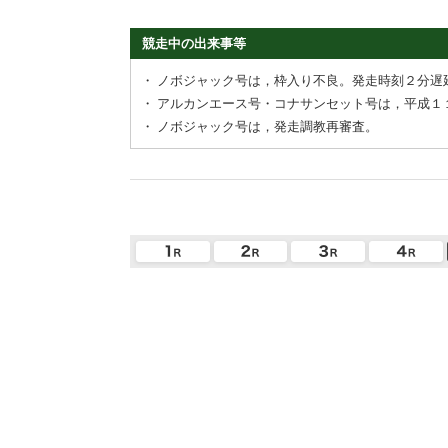
競走中の出来事等
・
ノボジャック号は，枠入り不良。発走時刻２分遅
・
アルカンエース号・コナサンセット号は，平成１
・
ノボジャック号は，発走調教再審査。