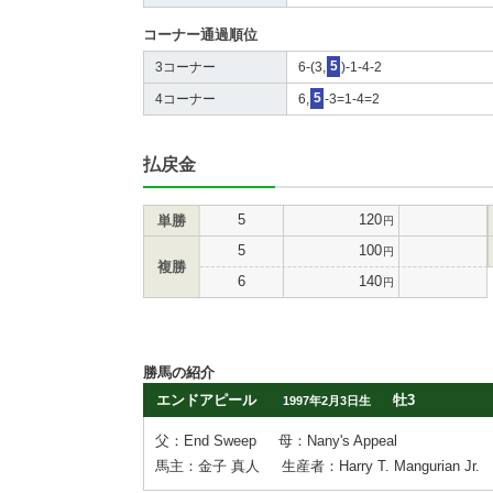
コーナー通過順位
3コーナー
6-(3,
5
)-1-4-2
4コーナー
6,
5
-3=1-4=2
払戻金
5
120
単勝
円
5
100
円
複勝
6
140
円
勝馬の紹介
エンドアピール
牡3
1997年2月3日生
父：End Sweep
母：Nany's Appeal
馬主：金子 真人
生産者：Harry T. Mangurian Jr.