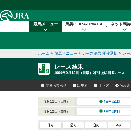
本文へ移動する
競馬メニュー
馬券・JRA-UMACA
ネット馬券
ホーム
>
競馬メニュー
>
レース結果 開催選択
>
レー
レース結果
1999年9月12日（日曜）2回札幌4日 5レース
開催お知らせ
出馬表
オッズ
払戻金
9月11日
4回中山1日
（土曜）
9月12日
4回中山2日
（日曜）