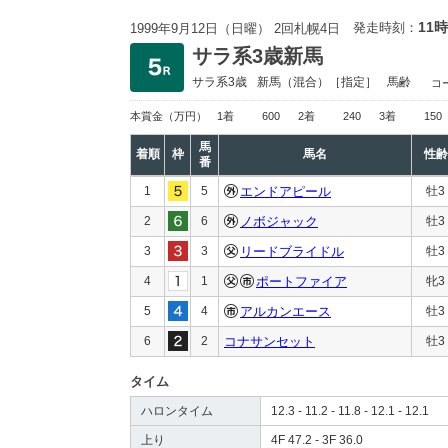
11時
発走時刻：
1999年9月12日（日曜） 2回札幌4日
サラ系3歳新馬
サラ系3歳
新馬
（混合）［指定］
馬齢
コ
本賞金
（万円）
1着
600
2着
240
3着
150
馬
着順
枠
馬名
性齢
番
1
5
エンドアピール
牡3
2
6
ノボジャック
牡3
3
3
リードブライドル
牡3
4
1
ポートファイア
牝3
5
4
アルカンエース
牡3
6
2
コナサンセット
牡3
タイム
ハロンタイム
12.3 - 11.2 - 11.8 - 12.1 - 12.1
上り
4F 47.2 - 3F 36.0