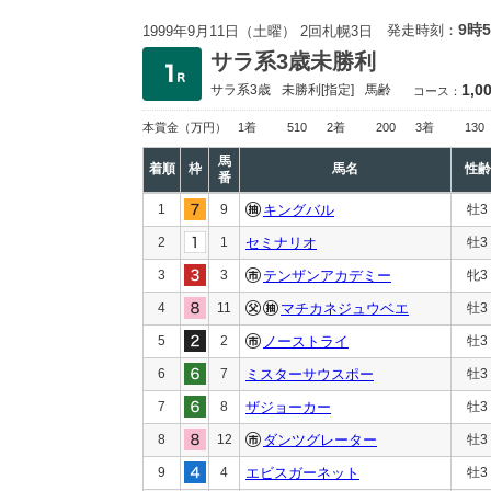
9時
発走時刻：
1999年9月11日（土曜） 2回札幌3日
サラ系3歳未勝利
1,0
サラ系3歳
未勝利
[指定]
馬齢
コース：
本賞金
（万円）
1着
510
2着
200
3着
130
馬
着順
枠
馬名
性齢
番
1
9
キングバル
牡3
2
1
セミナリオ
牡3
3
3
テンザンアカデミー
牝3
4
11
マチカネジュウベエ
牡3
5
2
ノーストライ
牡3
6
7
ミスターサウスポー
牡3
7
8
ザジョーカー
牡3
8
12
ダンツグレーター
牡3
9
4
エビスガーネット
牡3