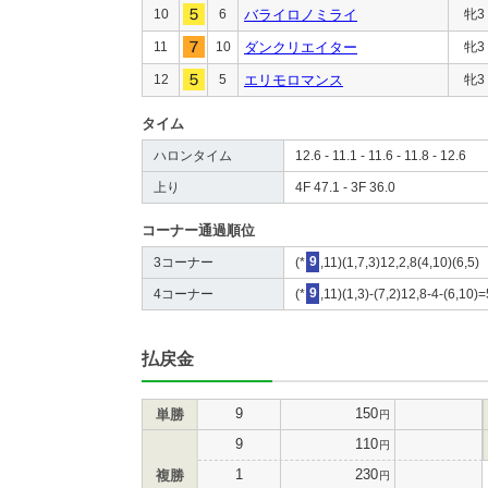
10
6
バライロノミライ
牝3
11
10
ダンクリエイター
牝3
12
5
エリモロマンス
牝3
タイム
ハロンタイム
12.6 - 11.1 - 11.6 - 11.8 - 12.6
上り
4F 47.1 - 3F 36.0
コーナー通過順位
3コーナー
(*
9
,11)(1,7,3)12,2,8(4,10)(6,5)
4コーナー
(*
9
,11)(1,3)-(7,2)12,8-4-(6,10)=
払戻金
9
150
単勝
円
9
110
円
1
230
複勝
円