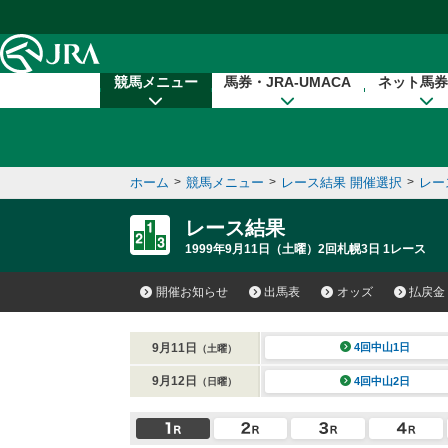
本文へ移動する
競馬メニュー
馬券・JRA-UMACA
ネット馬券
ホーム
>
競馬メニュー
>
レース結果 開催選択
>
レー
レース結果
1999年9月11日（土曜）2回札幌3日 1レース
開催お知らせ
出馬表
オッズ
払戻金
9月11日
4回中山1日
（土曜）
9月12日
4回中山2日
（日曜）