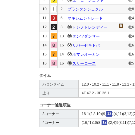
エーピージェット
10
2
プランタンシェクル
牡8
11
6
マキシムシャレード
牝4
12
3
トシノトレンディー
牡6
13
13
ダンツダンサー
牝4
14
15
リバーセキトバ
牡6
15
14
ホマレオーカン
牡6
16
16
スリーコース
牝5
タイム
ハロンタイム
12.0 - 10.2 - 11.1 - 11.8 - 12.2 - 
上り
4F 47.2 - 3F 36.1
コーナー通過順位
3コーナー
16-1(2,8,10)(9,
12
)(4,11)(3,13)(
4コーナー
(16,*1)10(8,
12
)(2,4)9(3,11)(7,