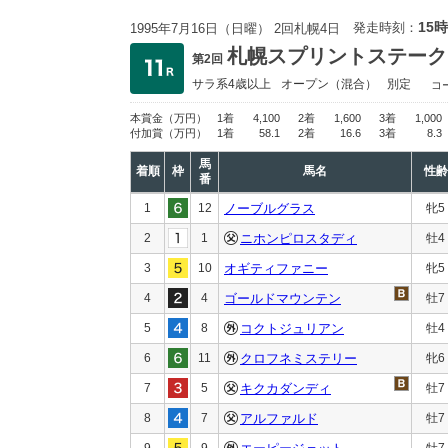
15時
発走時刻：
1995年7月16日（日曜） 2回札幌4日
札幌スプリントステーク
第2回
サラ系4歳以上
オープン
（混合）
別定
コ
本賞金
（万円）
1着
4,100
2着
1,600
3着
1,000
付加賞
（万円）
1着
58.1
2着
16.6
3着
8.3
馬
着順
枠
馬名
性齢
番
1
12
ノーブルグラス
牝5
2
1
ニホンピロスタディ
牡4
3
10
オギティファニー
牝5
4
4
ゴールドマウンテン
牡7
5
8
コクトジュリアン
牡4
6
11
クロフネミステリー
牝6
7
5
キクカダンディ
牡7
8
7
アルファルド
牡7
9
9
牡7