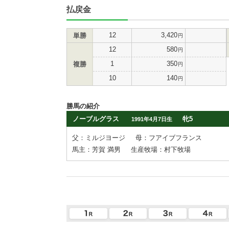
払戻金
12
3,420
単勝
円
12
580
円
1
350
複勝
円
10
140
円
勝馬の紹介
ノーブルグラス
牝5
1991年4月7日生
父：ミルジヨージ
母：フアイブフランス
馬主：芳賀 満男
生産牧場：村下牧場