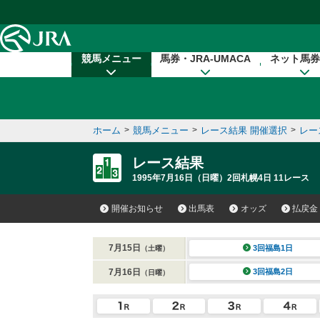
本文へ移動する
競馬メニュー
馬券・JRA-UMACA
ネット馬券
ホーム
>
競馬メニュー
>
レース結果 開催選択
>
レー
レース結果
1995年7月16日（日曜）2回札幌4日 11レース
開催お知らせ
出馬表
オッズ
払戻金
7月15日
3回福島1日
（土曜）
7月16日
3回福島2日
（日曜）