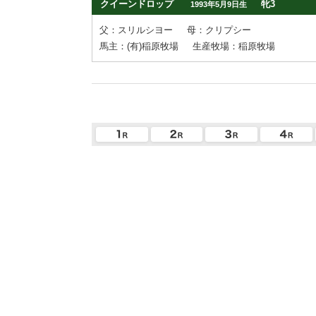
クイーンドロップ
牝3
1993年5月9日生
父：スリルシヨー
母：クリプシー
馬主：(有)稲原牧場
生産牧場：稲原牧場