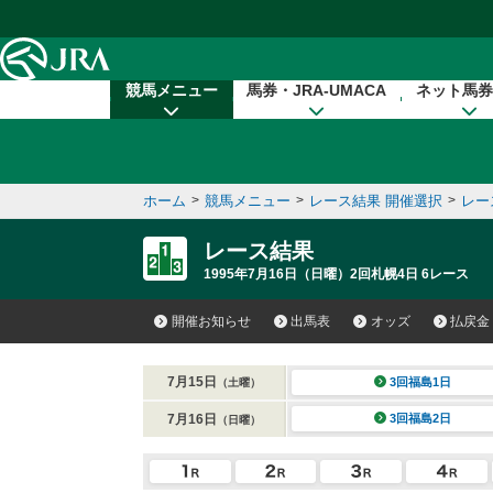
本文へ移動する
競馬メニュー
馬券・JRA-UMACA
ネット馬券
ホーム
>
競馬メニュー
>
レース結果 開催選択
>
レー
レース結果
1995年7月16日（日曜）2回札幌4日 6レース
開催お知らせ
出馬表
オッズ
払戻金
7月15日
3回福島1日
（土曜）
7月16日
3回福島2日
（日曜）