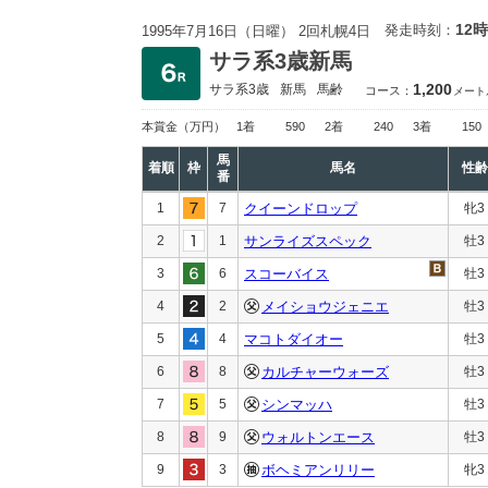
12時
発走時刻：
1995年7月16日（日曜） 2回札幌4日
サラ系3歳新馬
1,200
サラ系3歳
新馬
馬齢
コース：
メート
本賞金
（万円）
1着
590
2着
240
3着
150
馬
着順
枠
馬名
性齢
番
1
7
クイーンドロップ
牝3
2
1
サンライズスペック
牡3
3
6
スコーバイス
牡3
4
2
メイショウジェニエ
牡3
5
4
マコトダイオー
牡3
6
8
カルチャーウォーズ
牡3
7
5
シンマッハ
牡3
8
9
ウォルトンエース
牡3
9
3
ボヘミアンリリー
牝3