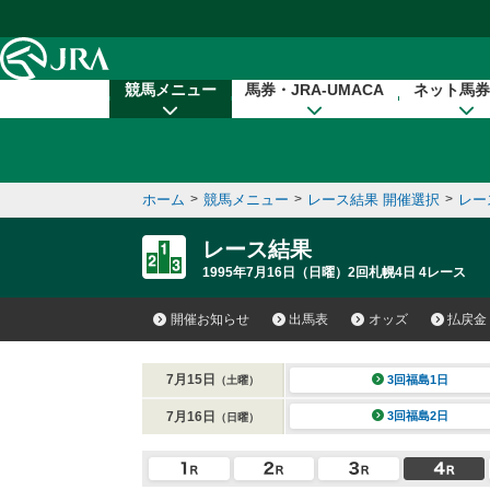
本文へ移動する
競馬メニュー
馬券・JRA-UMACA
ネット馬券
ホーム
>
競馬メニュー
>
レース結果 開催選択
>
レー
レース結果
1995年7月16日（日曜）2回札幌4日 4レース
開催お知らせ
出馬表
オッズ
払戻金
7月15日
3回福島1日
（土曜）
7月16日
3回福島2日
（日曜）