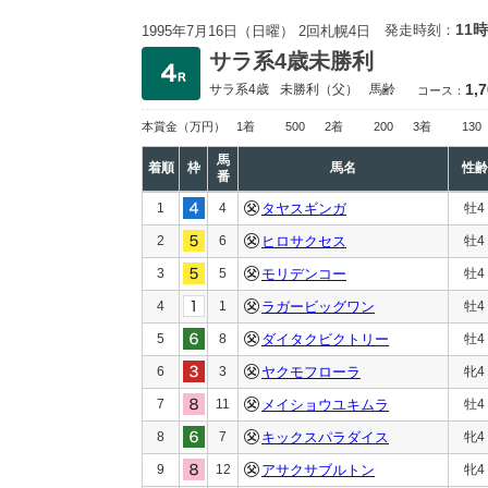
11時
発走時刻：
1995年7月16日（日曜） 2回札幌4日
サラ系4歳未勝利
1,
サラ系4歳
未勝利
（父）
馬齢
コース：
本賞金
（万円）
1着
500
2着
200
3着
130
馬
着順
枠
馬名
性齢
番
1
4
タヤスギンガ
牡4
2
6
ヒロサクセス
牡4
3
5
モリデンコー
牡4
4
1
ラガービッグワン
牡4
5
8
ダイタクビクトリー
牡4
6
3
ヤクモフローラ
牝4
7
11
メイショウユキムラ
牡4
8
7
キックスパラダイス
牝4
9
12
アサクサブルトン
牝4