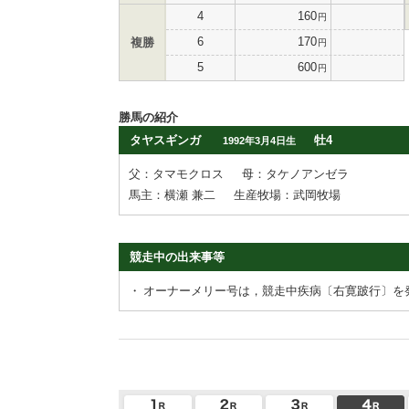
4
160
円
6
170
複勝
円
5
600
円
勝馬の紹介
タヤスギンガ
牡4
1992年3月4日生
父：タマモクロス
母：タケノアンゼラ
馬主：横瀬 兼二
生産牧場：武岡牧場
競走中の出来事等
・
オーナーメリー号は，競走中疾病〔右寛跛行〕を