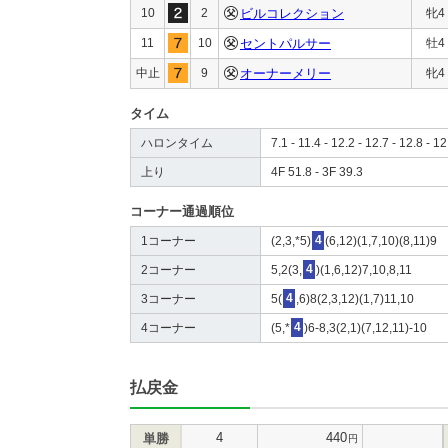
10
2
ビルコレクション
牝4
11
10
セントパルサー
牡4
中止
9
オーナーメリー
牝4
タイム
ハロンタイム
7.1 - 11.4 - 12.2 - 12.7 - 12.8 - 12
上り
4F 51.8 - 3F 39.3
コーナー通過順位
1コーナー
(2,3,*5)
4
(6,12)(1,7,10)(8,11)9
2コーナー
5,2(3,
4
)(1,6,12)7,10,8,11
3コーナー
5(
4
,6)8(2,3,12)(1,7)11,10
4コーナー
(5,*
4
)6-8,3(2,1)(7,12,11)-10
払戻金
4
440
単勝
円